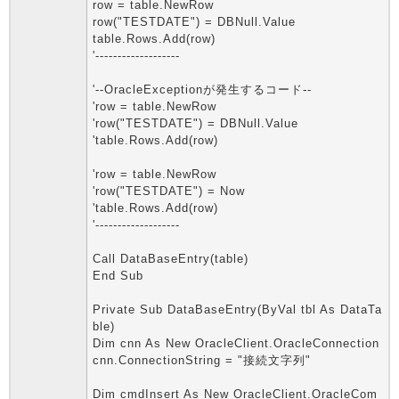
row = table.NewRow
row("TESTDATE") = DBNull.Value
table.Rows.Add(row)
'-------------------
'--OracleExceptionが発生するコード--
'row = table.NewRow
'row("TESTDATE") = DBNull.Value
'table.Rows.Add(row)
'row = table.NewRow
'row("TESTDATE") = Now
'table.Rows.Add(row)
'-------------------
Call DataBaseEntry(table)
End Sub
Private Sub DataBaseEntry(ByVal tbl As DataTa
ble)
Dim cnn As New OracleClient.OracleConnection
cnn.ConnectionString = "接続文字列"
Dim cmdInsert As New OracleClient.OracleCom