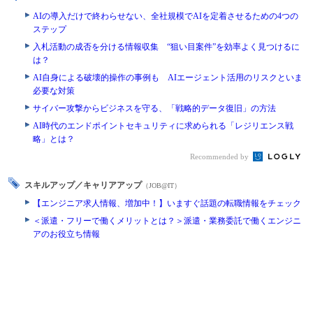
AIの導入だけで終わらせない、全社規模でAIを定着させるための4つの
ステップ
入札活動の成否を分ける情報収集 “狙い目案件”を効率よく見つけるに
は？
AI自身による破壊的操作の事例も AIエージェント活用のリスクといま
必要な対策
サイバー攻撃からビジネスを守る、「戦略的データ復旧」の方法
AI時代のエンドポイントセキュリティに求められる「レジリエンス戦
略」とは？
Recommended by
スキルアップ／キャリアアップ
（JOB@IT）
【エンジニア求人情報、増加中！】いますぐ話題の転職情報をチェック
＜派遣・フリーで働くメリットとは？＞派遣・業務委託で働くエンジニ
アのお役立ち情報