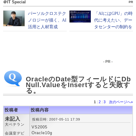
＠IT Special
PR
- PR -
OracleのDate型フィールドにDb
Null.ValueをInsertすると失敗す
る。
1
|
2
|
3
次のページへ»
投稿者
投稿内容
未記入
投稿日時: 2007-05-11 17:39
大ベテラン
VS2005
Oracle10g
会議室デビ