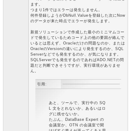
ます。
つまり1件ではエラーは発生しません。
何件登録しようがDbNull.Valueを登録した次にNow
のデータが来た時点でエラーが発生します。
新規ソリューションで作成した最小のミニマムコー
ドで発生しているためコード上の他の要因が絡んで
いるとは思えず、Oracleだけの問題なのか、または
OracleのVersionの違いにより発生するのか、SQL
Serverなどでも発生するのか、が気になります。
SQLServerでも発生するのであればADO.NETの問
題だと判断できそうですが、実行環境がありませ
ん。
引用:
あと、ツールで、実行中の SQ
L 文をとれないか、あるいはロ
グに残せないか。
たぶん、DataBase Expert の
会議室か、OTN の会議室で聞
けばすぐ答えが返ってくると思