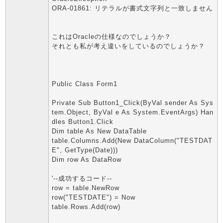
ORA-01861: リテラルが書式文字列と一致しません
これはOracleの仕様なのでしょうか？
それとも私が考え違いをしているのでしょうか？
Public Class Form1
Private Sub Button1_Click(ByVal sender As Sys
tem.Object, ByVal e As System.EventArgs) Han
dles Button1.Click
Dim table As New DataTable
table.Columns.Add(New DataColumn("TESTDAT
E", GetType(Date)))
Dim row As DataRow
'--成功するコード--
row = table.NewRow
row("TESTDATE") = Now
table.Rows.Add(row)