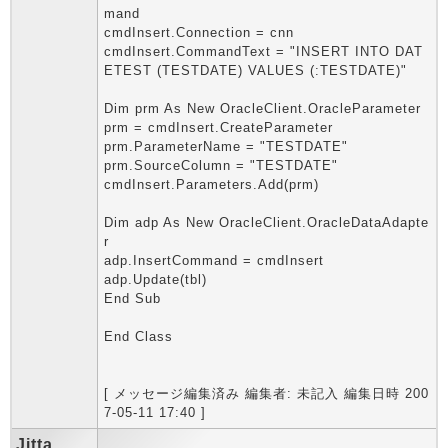
mand
cmdInsert.Connection = cnn
cmdInsert.CommandText = "INSERT INTO DAT
ETEST (TESTDATE) VALUES (:TESTDATE)"
Dim prm As New OracleClient.OracleParameter
prm = cmdInsert.CreateParameter
prm.ParameterName = "TESTDATE"
prm.SourceColumn = "TESTDATE"
cmdInsert.Parameters.Add(prm)
Dim adp As New OracleClient.OracleDataAdapte
r
adp.InsertCommand = cmdInsert
adp.Update(tbl)
End Sub
End Class
[ メッセージ編集済み 編集者: 未記入 編集日時 200
7-05-11 17:40 ]
Jitta