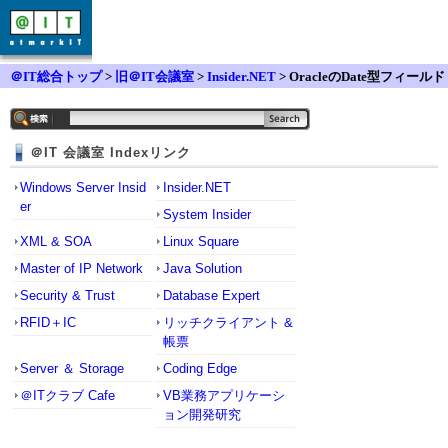
＠IT総合トップ
>
旧＠IT会議室
>
Insider.NET
> OracleのDate型フィールド
にDbNull.ValueをInsertすると失敗する。
＠IT 会議室 Indexリンク
Windows Server Insid
Insider.NET
er
System Insider
XML & SOA
Linux Square
Master of IP Network
Java Solution
Security & Trust
Database Expert
RFID＋IC
リッチクライアント &
帳票
Server ＆ Storage
Coding Edge
＠ITクラブ Cafe
VB業務アプリケーシ
ョン開発研究