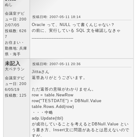
ぬし
会議室デビ
投稿日時: 2007-05-11 18:14
ュー日: 200
Oracle って、NULL って書くんじゃない？
2/07/05
の前に、実行している SQL 文を確認しなきゃ
投稿数: 626
_________________
7
お住まい・
勤務地: 兵庫
県・海手
未記入
投稿日時: 2007-05-11 20:36
大ベテラン
Jittaさん
返答ありがとうございます。
会議室デビ
ュー日: 200
ただ返答の意味がわかりません。
6/05/19
row = table.NewRow
投稿数: 125
row("TESTDATE") = DBNull.Value
table.Rows.Add(row)
・・・中略
adp.Update(tbl)
が成功していることを考えるとDBNull.Value とい
う書き方、Insert文に問題があるとは思えないので
すが。