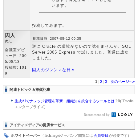
います。
投稿してみます。
囚人
投稿日時: 2007-05-12 00:35
ぬし
逆に Oracle の環境がないので試せませんが、SQL
会議室デビ
Server 2005 Express で試しました。普通に成功
ュー日: 200
しました。
5/08/13
_________________
投稿数: 101
囚人のジレンマな日々
9
1
|
2
|
3
次のページへ»
関連トピック＆推奨記事
生成AIでナレッジ管理を革新 組織知を統合するツールとは
PR(ITmedia
エンタープライズ)
Recommended by
アイティメディアの提供サービス
ホワイトペーパー
（TechTargetジャパン／閲覧には
会員登録
が必要です）