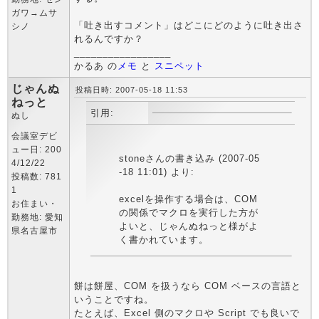
ガワ→ムサ
「吐き出すコメント」はどこにどのように吐き出さ
シノ
れるんですか？
_________________
かるあ の
メモ
と
スニペット
じゃんぬ
投稿日時: 2007-05-18 11:53
ねっと
引用:
ぬし
会議室デビ
ュー日: 200
stoneさんの書き込み (2007-05
4/12/22
-18 11:01) より:
投稿数: 781
1
excelを操作する場合は、COM
お住まい・
の関係でマクロを実行した方が
勤務地: 愛知
よいと、じゃんぬねっと様がよ
県名古屋市
く書かれています。
餅は餅屋、COM を扱うなら COM ベースの言語と
いうことですね。
たとえば、Excel 側のマクロや Script でも良いで