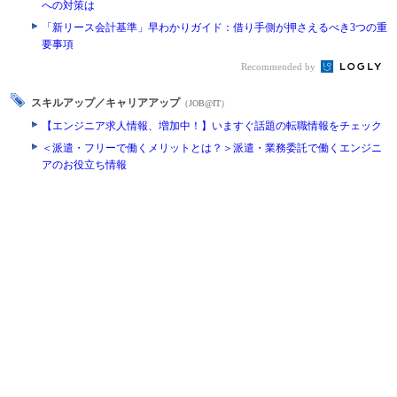
への対策は
「新リース会計基準」早わかりガイド：借り手側が押さえるべき3つの重
要事項
Recommended by
スキルアップ／キャリアアップ
（JOB@IT）
【エンジニア求人情報、増加中！】いますぐ話題の転職情報をチェック
＜派遣・フリーで働くメリットとは？＞派遣・業務委託で働くエンジニ
アのお役立ち情報