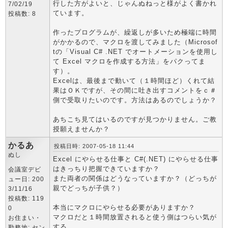
行した方がよいと、じゃんぬねっと様がよく書かれ
7/02/19
ています。
投稿数: 8
作ったプログラムが、繰返しが多いため極端に時間
がかかるので、マクロを渡してみました（Microsof
tの「Visual C# .NET でオートメーションを使用し
て Excel マクロを作成する方法」をパクってま
す）。
Excelは、最後まで動いて（１時間ほど）くれて結
果はＯＫですが、その間に吐き出すコメントをｃ＃
側で受取りたいのです。方法はあるのでしょうか？
あちこち見てはいるのですが見つかりません。ご教
授願えませんか？
かるあ
投稿日時: 2007-05-18 11:44
ぬし
Excel にやらせる仕事と C#(.NET) にやらせる仕事
はきっちり把握できていますか？
会議室デビ
また両者の関係はどうなっていますか？（どっちが
ュー日: 200
親でどっちが子供？）
3/11/16
投稿数: 119
本当にマクロにやらせる必要がありますか？
0
マクロだと１時間放置されると使う側はつらい気が
お住まい・
する。
勤務地: セン