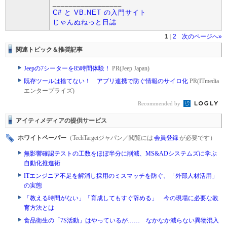
_________________
C# と VB.NET の入門サイト
じゃんぬねっと日誌
1
|
2
次のページへ»
関連トピック＆推奨記事
Jeepの7シーターを85時間体験！
PR(Jeep Japan)
既存ツールは捨てない！ アプリ連携で防ぐ情報のサイロ化
PR(ITmedia
エンタープライズ)
Recommended by
アイティメディアの提供サービス
ホワイトペーパー
（TechTargetジャパン／閲覧には
会員登録
が必要です）
無影響確認テストの工数をほぼ半分に削減、MS&ADシステムズに学ぶ
自動化推進術
ITエンジニア不足を解消し採用のミスマッチを防ぐ、「外部人材活用」
の実態
「教える時間がない」「育成してもすぐ辞める」 今の現場に必要な教
育方法とは
食品衛生の「7S活動」はやっているが…… なかなか減らない異物混入