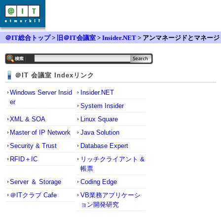
＠IT総合トップ
>
旧＠IT会議室
>
Insider.NET
> アンマネージドとマネージ
ドのスレッド対応
＠IT 会議室 Indexリンク
Windows Server Insid
Insider.NET
er
System Insider
XML & SOA
Linux Square
Master of IP Network
Java Solution
Security & Trust
Database Expert
RFID＋IC
リッチクライアント &
帳票
Server ＆ Storage
Coding Edge
＠ITクラブ Cafe
VB業務アプリケーシ
ョン開発研究