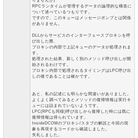
りませんが)
RPCランタイムが管理するデータの論理的な構造に
ついて述べているつもりです。
ですので、このキューはメッセージポンプとは関係
がありません。
DLLからサービスのインターフェースプロキシを呼
び出した際、
プロキシの内部で上記キューのデータが処理されま
す。
処理された結果、新しく別のメソッド呼び出しが開
始されるわけです。
プロキシ内部で処理されるタイミングはLPC呼び出
しの後であることは確かです。
あと、私の記述にも明らかな間違いがありました。
よくよく調べてみるとメソッドの復帰情報は実行キ
ューには詰まれていないようです。
LPC(RPCも同様)呼び出しから復帰した時には既に
復帰情報は得られています。
InsideDCOMのプロキシ/スタブの解説と今回の現
象を再現するコードから確認しました。
失礼しました。