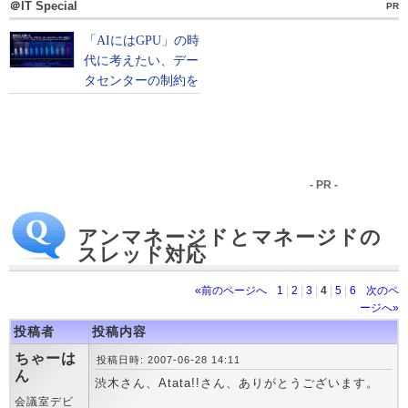
＠IT Special
PR
- PR -
アンマネージドとマネージドの
スレッド対応
«前のページへ
1
|
2
|
3
|
4
|
5
|
6
次のペ
ージへ»
投稿者
投稿内容
ちゃーは
投稿日時: 2007-06-28 14:11
ん
渋木さん、Atata!!さん、ありがとうございます。
会議室デビ