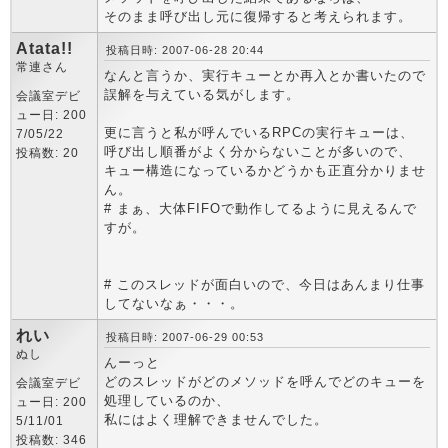
そのまま呼び出し元に復帰すると考えられます。
Atata!!
投稿日時: 2007-06-28 20:44
常連さん
なんと言うか、実行キューとか再入とか書いたので
誤解を与えている気がします。
会議室デビ
ュー日: 200
更に言うと私が呼んでいるRPCの実行キューは、
7/05/22
呼び出し順番がよく分からないことが多いので、
投稿数: 20
キュー構造になっているかどうかも正直分かりませ
ん。
# まぁ、大体FIFOで動作してるように見えるんで
すが。
# このスレッドが面白いので、今日はあんまり仕事
してないなぁ・・・。
れい
投稿日時: 2007-06-29 00:53
ぬし
んーっと
どのスレッドがどのメソッドを呼んでどのキューを
会議室デビ
処理しているのか、
ュー日: 200
私にはよく理解できませんでした。
5/11/01
投稿数: 346