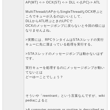
AP(MT) <-> OCX(ST) <-> DLL <-(LPC)-> ATL
MultiThreadのAPからSingleThreadなOCX呼ぶと
ころでキューが入るのはいいとして、
DLLからATL呼ぶときのLPCで
OCXのメッセージポンプに戻らないと今回の様には
なりませんよね。
>実際には、RPCランタイムはSTAスレッドの実行
キューに先に溜まっている処理を実行する。
>STAスレッドのメッセージポンプは動かないはず
です。
実行キューを処理するのにメッセージポンプが動い
てないとは
どーゆーことでしょう？
そういや「reentrant」という言葉なんですが、wiki
pediaによると
>A computer program or routine is described as