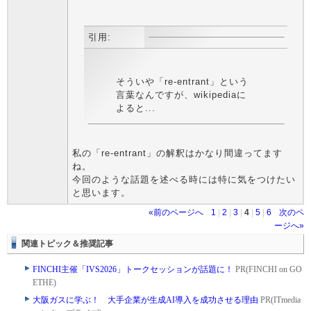
引用:
そういや「re-entrant」という
言葉なんですが、wikipediaに
よると...
私の「re-entrant」の解釈はかなり間違ってます
ね。
今回のような話題を述べる時には特に気をつけたい
と思います。
«前のページへ
1
|
2
|
3
|
4
|
5
|
6
次のペ
ージへ»
関連トピック＆推奨記事
FINCHI主催「IVS2026」トークセッションが話題に！
PR(FINCHI on GO
ETHE)
大阪ガスに学ぶ！ 大手企業が生成AI導入を成功させる理由
PR(ITmedia