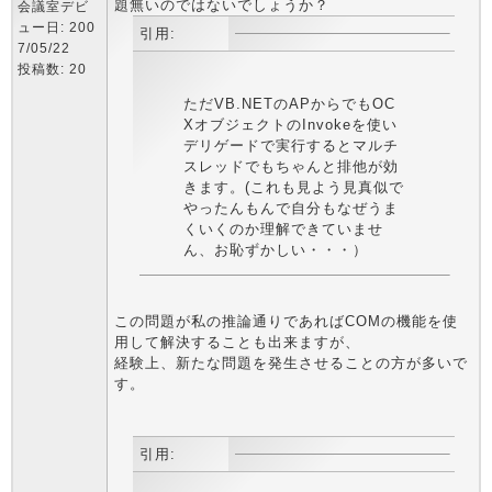
題無いのではないでしょうか？
会議室デビ
ュー日: 200
引用:
7/05/22
投稿数: 20
ただVB.NETのAPからでもOC
XオブジェクトのInvokeを使い
デリゲードで実行するとマルチ
スレッドでもちゃんと排他が効
きます。(これも見よう見真似で
やったんもんで自分もなぜうま
くいくのか理解できていませ
ん、お恥ずかしい・・・）
この問題が私の推論通りであればCOMの機能を使
用して解決することも出来ますが、
経験上、新たな問題を発生させることの方が多いで
す。
引用: