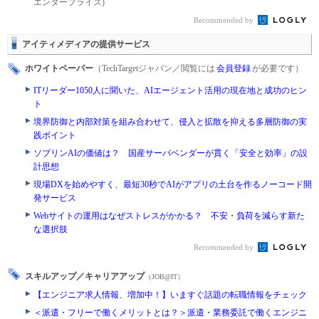
エンタープライズ)
Recommended by
アイティメディアの提供サービス
ホワイトペーパー
（TechTargetジャパン／閲覧には
会員登録
が必要です）
ITリーダー1050人に聞いた、AIエージェント活用の現在地と成功のヒン
ト
境界防御と内部対策を組み合わせて、侵入と拡散を抑える多層防御の実
践ポイント
ソブリンAIの価値は？ 国産サーバベンダーが貫く「安全と効率」の設
計思想
現場DXを始めやすく、最短30秒でAIがアプリの土台を作るノーコード開
発サービス
Webサイトの運用はなぜストレスがかかる？ 不安・負荷を減らす新た
な選択肢
Recommended by
スキルアップ／キャリアアップ
（JOB@IT）
【エンジニア求人情報、増加中！】いますぐ話題の転職情報をチェック
＜派遣・フリーで働くメリットとは？＞派遣・業務委託で働くエンジニ