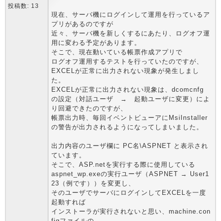
投稿数: 13
現在、サーバ機にログインして運用を行っているア
プリがあるのですが
近々、サーバ機を新しくするにあたり、ログオフ運
用に変わる予定があります。
そこで、現在動いている帳票作成アプリで
ログオフ運用するテストを行っていたのですが、
EXCELが正常に出力されない現象が発生しまし
た。
EXCELが正常に出力されない現象は、dcomcnfg
の設定（対話ユーザ → 起動ユーザに変更）によ
り回避できたのですが、
帳票出力時、毎回イベントビューアにMsiInstaller
の警告が出力されるようになってしまいました。
出力内容のユーザ欄に PC名\ASPNET と表示され
ています。
そこで、ASP.netを実行する際に使用している
aspnet_wp.exeの実行ユーザ（ASPNET → User1
23（例です））を変更し、
そのユーザでサーバにログインしてEXCELを一度
起動すれば
インストーラが実行されないと思い、machine.con
figファイルの