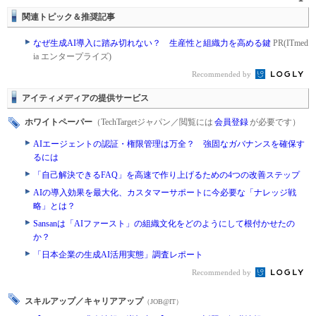
関連トピック＆推奨記事
なぜ生成AI導入に踏み切れない？ 生産性と組織力を高める鍵
PR(ITmed
ia エンタープライズ)
Recommended by
アイティメディアの提供サービス
ホワイトペーパー
（TechTargetジャパン／閲覧には
会員登録
が必要です）
AIエージェントの認証・権限管理は万全？ 強固なガバナンスを確保す
るには
「自己解決できるFAQ」を高速で作り上げるための4つの改善ステップ
AIの導入効果を最大化、カスタマーサポートに今必要な「ナレッジ戦
略」とは？
Sansanは「AIファースト」の組織文化をどのようにして根付かせたの
か？
「日本企業の生成AI活用実態」調査レポート
Recommended by
スキルアップ／キャリアアップ
（JOB@IT）