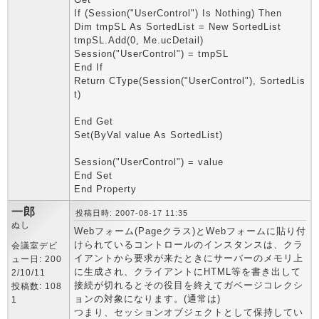
If (Session("UserControl") Is Nothing) Then
Dim tmpSL As SortedList = New SortedList
tmpSL.Add(0, Me.ucDetail)
Session("UserControl") = tmpSL
End If
Return CType(Session("UserControl"), SortedLis
t)
End Get
Set(ByVal value As SortedList)
Session("UserControl") = value
End Set
End Property
一郎
投稿日時: 2007-08-17 11:35
ぬし
Webフォーム(Pageクラス)とWebフォームに貼り付
けられているコントロールのインスタンスは、クラ
会議室デビ
イアントから要求が来たときにサーバーのメモリ上
ュー日: 200
に生成され、クライアントにHTML等を書き出して
2/10/11
接続が切れるとその役目を終えてガベージコレクシ
投稿数: 108
ョンの対象になります。(通常は)
1
つまり、セッションオブジェクトとして保持してい