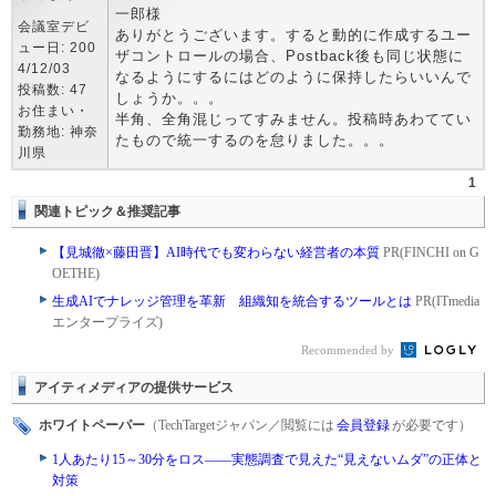
一郎様
会議室デビ
ありがとうございます。すると動的に作成するユー
ュー日: 200
ザコントロールの場合、Postback後も同じ状態に
4/12/03
なるようにするにはどのように保持したらいいんで
投稿数: 47
しょうか。。。
お住まい・
半角、全角混じってすみません。投稿時あわててい
勤務地: 神奈
たもので統一するのを怠りました。。。
川県
1
関連トピック＆推奨記事
【見城徹×藤田晋】AI時代でも変わらない経営者の本質
PR(FINCHI on G
OETHE)
生成AIでナレッジ管理を革新 組織知を統合するツールとは
PR(ITmedia
エンタープライズ)
Recommended by
アイティメディアの提供サービス
ホワイトペーパー
（TechTargetジャパン／閲覧には
会員登録
が必要です）
1人あたり15～30分をロス――実態調査で見えた“見えないムダ”の正体と
対策