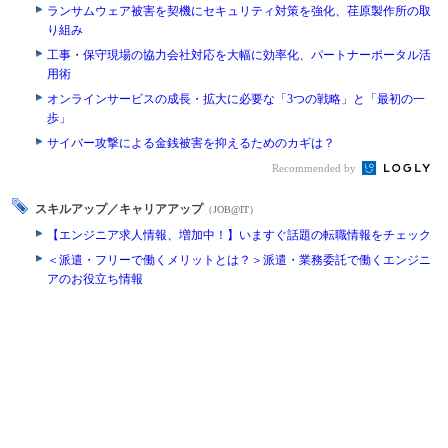
ランサムウェア被害を契機にセキュリティ対策を強化、荏原製作所の取
り組み
工事・保守現場の協力会社対応を大幅に効率化、パートナーポータル活
用術
オンラインサービスの成長・拡大に必要な「3つの戦略」と「最初の一
歩」
サイバー攻撃による金銭被害を抑えるためのカギは？
Recommended by
スキルアップ／キャリアアップ
（JOB@IT）
【エンジニア求人情報、増加中！】いますぐ話題の転職情報をチェック
＜派遣・フリーで働くメリットとは？＞派遣・業務委託で働くエンジニ
アのお役立ち情報