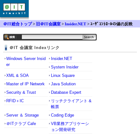
＠IT総合トップ
>
旧＠IT会議室
>
Insider.NET
> ﾕｰｻﾞｺﾝﾄﾛｰﾙの値の反映
＠IT 会議室 Indexリンク
Windows Server Insid
Insider.NET
er
System Insider
XML & SOA
Linux Square
Master of IP Network
Java Solution
Security & Trust
Database Expert
RFID＋IC
リッチクライアント &
帳票
Server ＆ Storage
Coding Edge
＠ITクラブ Cafe
VB業務アプリケーシ
ョン開発研究