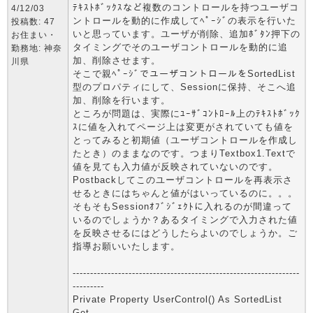
ﾃｷｽﾄﾎﾞｯｸｽなど複数のコントロールを持つユーザコ
4/12/03
ントロールを動的に作成してﾍﾟｰｼﾞの表示を行いた
投稿数: 47
いと思っています。ユーザが削除、追加ﾎﾞﾀﾝ押下の
お住まい・
タイミングでそのユーザコントロールを動的に追
勤務地: 神奈
加、削除させます。
川県
そこで親ﾍﾟｰｼﾞでユーザコントロールをSortedList
型のプロパティにして、Sessionに保持、そこへ追
加、削除を行います。
ところが問題は、実際にﾕｰｻﾞｺﾝﾄﾛｰﾙ上のﾃｷｽﾄﾎﾞｯｸ
ｽに値を入れてページ上は変更がされていても値を
とってみると初期値（ユーザコントロールを作成し
たとき）のままなのです。つまりTextbox1.Textで
値を見ても入力値が反映されていないのです。
Postbackしてこのユーザコントロールを再表示さ
せるときにはちゃんと値がはいっているのに。。。
そもそもSessionｵﾌﾞｼﾞｪｸﾄに入れるのが間違って
いるのでしょうか？あるタイミングで入力された値
を反映させるにはどうしたらよいのでしょうか。ご
指導お願いいたします。
-----------------------------------------------------------------
---------
Private Property UserControl() As SortedList
Get