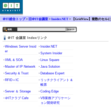
＠IT総合トップ
>
旧＠IT会議室
>
Insider.NET
> 【GridView】複数のセルに
またがるヘッダの定義方法
＠IT 会議室 Indexリンク
Windows Server Insid
Insider.NET
er
System Insider
XML & SOA
Linux Square
Master of IP Network
Java Solution
Security & Trust
Database Expert
RFID＋IC
リッチクライアント &
帳票
Server ＆ Storage
Coding Edge
＠ITクラブ Cafe
VB業務アプリケーシ
ョン開発研究