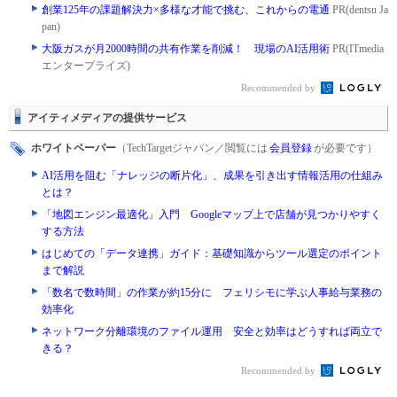
創業125年の課題解決力×多様な才能で挑む、これからの電通
PR(dentsu Ja
pan)
大阪ガスが月2000時間の共有作業を削減！ 現場のAI活用術
PR(ITmedia
エンタープライズ)
Recommended by
アイティメディアの提供サービス
ホワイトペーパー
（TechTargetジャパン／閲覧には
会員登録
が必要です）
AI活用を阻む「ナレッジの断片化」、成果を引き出す情報活用の仕組み
とは？
「地図エンジン最適化」入門 Googleマップ上で店舗が見つかりやすく
する方法
はじめての「データ連携」ガイド：基礎知識からツール選定のポイント
まで解説
「数名で数時間」の作業が約15分に フェリシモに学ぶ人事給与業務の
効率化
ネットワーク分離環境のファイル運用 安全と効率はどうすれば両立で
きる？
Recommended by