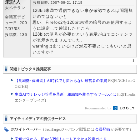
未記入
投稿日時: 2007-09-21 17:15
大ベテラン
128bit未満で通信できない事が確認できれば問題無
いのではないかと
会議室デビ
思い、Firefox2を128bit未満の暗号のみ使用するよ
ュー日: 200
うに設定して確認したところ、
7/07/03
128bitの暗号が必要だという表示が出てコンテンツ
投稿数: 136
が表示されませんでした。
warningは出ているけど対応不要としてもいいと思
いますか？
1
関連トピック＆推奨記事
【見城徹×藤田晋】AI時代でも変わらない経営者の本質
PR(FINCHI on G
OETHE)
生成AIでナレッジ管理を革新 組織知を統合するツールとは
PR(ITmedia
エンタープライズ)
Recommended by
アイティメディアの提供サービス
ホワイトペーパー
（TechTargetジャパン／閲覧には
会員登録
が必要です）
図解で分かる、IPsec VPNリモートアクセス設定ガイド