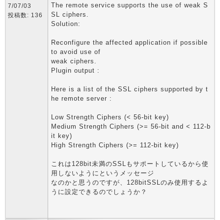
The remote service supports the use of weak S
7/07/03
SL ciphers.
投稿数: 136
Solution:
Reconfigure the affected application if possible
to avoid use of
weak ciphers.
Plugin output :
Here is a list of the SSL ciphers supported by t
he remote server :
Low Strength Ciphers (< 56-bit key)
Medium Strength Ciphers (>= 56-bit and < 112-b
it key)
High Strength Ciphers (>= 112-bit key)
これは128bit未満のSSLもサポートしているから使
用しないようにというメッセージ
なのかと思うのですが、128bitSSLのみ使用するよ
うに設定できるのでしょうか？