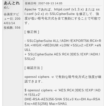
あんとれ
投稿日時: 2007-09-13 14:05
ぬし
Apache であれば、httpd.conf (v1.3.x) または ss
l.conf (v2.x) の SSLCipherSuite を修正して、強
会議室デビ
度が低い暗号化方式を全て無効にすることで可能で
ュー日: 200
す。
4/01/14
投稿数: 556
[ 修正例 ]
- SSLCipherSuite ALL:!ADH:!EXPORT56:RC4+R
SA:+HIGH:+MEDIUM:+LOW:+SSLv2:+EXP:+eN
ULL
+ SSLCipherSuite AES:RC4:3DES:!EXP:!ADH:!
SSLv2
[ 確認方法 ]
openssl ciphers -v で有効な暗号化方式と強度が確
認できます。
$ openssl ciphers -v 'AES:RC4:3DES:!EXP:!AD
H:!SSLv2'
DHE-RSA-AES256-SHA SSLv3 Kx=DH Au=RSA
Enc=AES(256) Mac=SHA1