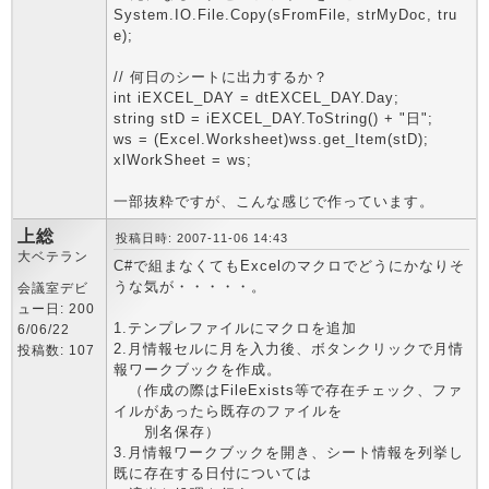
System.IO.File.Copy(sFromFile, strMyDoc, tru
e);
// 何日のシートに出力するか？
int iEXCEL_DAY = dtEXCEL_DAY.Day;
string stD = iEXCEL_DAY.ToString() + "日";
ws = (Excel.Worksheet)wss.get_Item(stD);
xlWorkSheet = ws;
一部抜粋ですが、こんな感じで作っています。
上総
投稿日時: 2007-11-06 14:43
大ベテラン
C#で組まなくてもExcelのマクロでどうにかなりそ
うな気が・・・・・。
会議室デビ
ュー日: 200
1.テンプレファイルにマクロを追加
6/06/22
2.月情報セルに月を入力後、ボタンクリックで月情
投稿数: 107
報ワークブックを作成。
（作成の際はFileExists等で存在チェック、ファ
イルがあったら既存のファイルを
別名保存）
3.月情報ワークブックを開き、シート情報を列挙し
既に存在する日付については