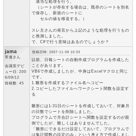
適当な処理を行う。
（シートが存在する場合は、既存のシートを別名
で保存し、新規のシートに
セルの値を移送する。）
スレ主さんの発言から上記のような処理を行うもの
と推測しました。
で、C#で行う意味はあるのでしょうか？
jama
投稿日時: 2007-11-09 10:33
常連さん
以前、日報シートの自動作成プログラムを作成した
ことがあります。
会議室デビ
VB6で作成しましたが、中身はExcelマクロと同じ
ュー日: 200
です。
6/09/12
1.雛形を作成するファイル名へコピー
投稿数: 45
2.コピーしたファイルへワークシート関数を設定す
る
雛形には1-31日のシートを作成しておいて、対象月
の日数でシートを削除しました。
プログラムで月合計シートへ関数を設定するのが面
倒でしたが、難しくはありませんでした。
「雛形にできるだけ設定しておいて、プログラムで
は集計関数の設定のみ」という考え方で作成しまし