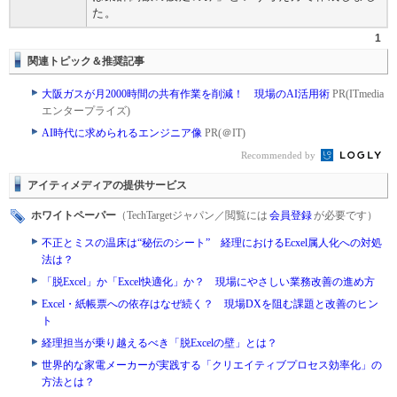
た。
1
関連トピック＆推奨記事
大阪ガスが月2000時間の共有作業を削減！ 現場のAI活用術
PR(ITmedia
エンタープライズ)
AI時代に求められるエンジニア像
PR(＠IT)
Recommended by
アイティメディアの提供サービス
ホワイトペーパー
（TechTargetジャパン／閲覧には
会員登録
が必要です）
不正とミスの温床は“秘伝のシート” 経理におけるEcxel属人化への対処
法は？
「脱Excel」か「Excel快適化」か？ 現場にやさしい業務改善の進め方
Excel・紙帳票への依存はなぜ続く？ 現場DXを阻む課題と改善のヒン
ト
経理担当が乗り越えるべき「脱Excelの壁」とは？
世界的な家電メーカーが実践する「クリエイティブプロセス効率化」の
方法とは？