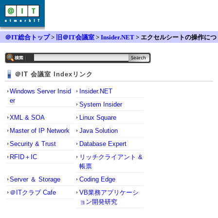
＠IT総合トップ
>
旧＠IT会議室
>
Insider.NET
> エクセルシートの操作につ
いて
＠IT 会議室 Indexリンク
Windows Server Insid
Insider.NET
er
System Insider
XML & SOA
Linux Square
Master of IP Network
Java Solution
Security & Trust
Database Expert
RFID＋IC
リッチクライアント &
帳票
Server ＆ Storage
Coding Edge
＠ITクラブ Cafe
VB業務アプリケーシ
ョン開発研究