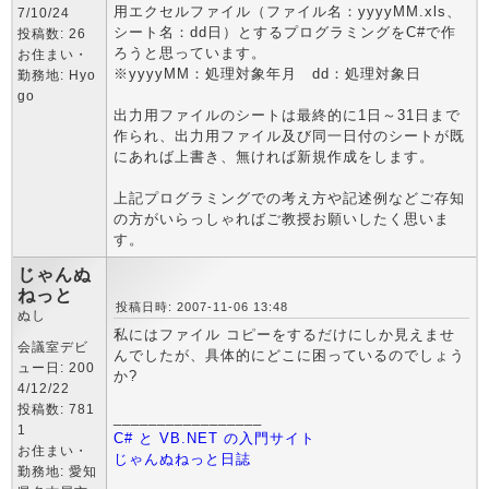
用エクセルファイル（ファイル名：yyyyMM.xls、
7/10/24
シート名：dd日）とするプログラミングをC#で作
投稿数: 26
ろうと思っています。
お住まい・
※yyyyMM：処理対象年月 dd：処理対象日
勤務地: Hyo
go
出力用ファイルのシートは最終的に1日～31日まで
作られ、出力用ファイル及び同一日付のシートが既
にあれば上書き、無ければ新規作成をします。
上記プログラミングでの考え方や記述例などご存知
の方がいらっしゃればご教授お願いしたく思いま
す。
じゃんぬ
ねっと
投稿日時: 2007-11-06 13:48
ぬし
私にはファイル コピーをするだけにしか見えませ
会議室デビ
んでしたが、具体的にどこに困っているのでしょう
ュー日: 200
か?
4/12/22
投稿数: 781
_________________
1
C# と VB.NET の入門サイト
お住まい・
じゃんぬねっと日誌
勤務地: 愛知