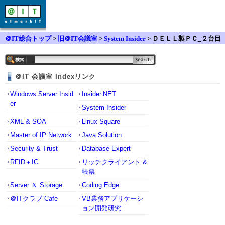
＠IT総合トップ
>
旧＠IT会議室
>
System Insider
> ＤＥＬＬ製ＰＣ_２台目
のＨＤ増設時の困り事
＠IT 会議室 Indexリンク
Windows Server Insid
Insider.NET
er
System Insider
XML & SOA
Linux Square
Master of IP Network
Java Solution
Security & Trust
Database Expert
RFID＋IC
リッチクライアント &
帳票
Server ＆ Storage
Coding Edge
＠ITクラブ Cafe
VB業務アプリケーシ
ョン開発研究