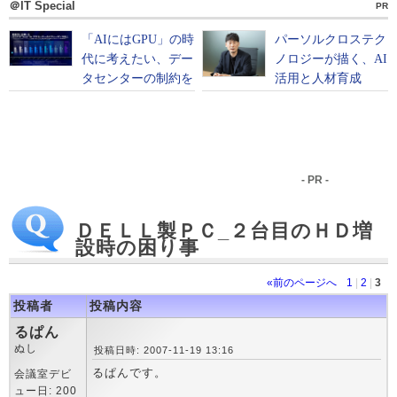
＠IT Special
PR
- PR -
ＤＥＬＬ製ＰＣ_２台目のＨＤ増
設時の困り事
«前のページへ
1
|
2
|
3
投稿者
投稿内容
るぱん
ぬし
投稿日時: 2007-11-19 13:16
るぱんです。
会議室デビ
ュー日: 200