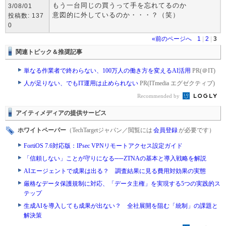
もう一台同じの買うって手を忘れてるのか
3/08/01
意図的に外しているのか・・・？（笑）
投稿数: 137
0
«前のページへ
1
|
2
|
3
関連トピック＆推奨記事
単なる作業者で終わらない、100万人の働き方を変えるAI活用
PR(＠IT)
人が足りない、でもIT運用は止められない
PR(ITmedia エグゼクティブ)
Recommended by
アイティメディアの提供サービス
ホワイトペーパー
（TechTargetジャパン／閲覧には
会員登録
が必要です）
FortiOS 7.6対応版：IPsec VPNリモートアクセス設定ガイド
「信頼しない」ことが守りになる──ZTNAの基本と導入戦略を解説
AIエージェントで成果は出る？ 調査結果に見る費用対効果の実態
厳格なデータ保護規制に対応、「データ主権」を実現する5つの実践的ス
テップ
生成AIを導入しても成果が出ない？ 全社展開を阻む「統制」の課題と
解決策