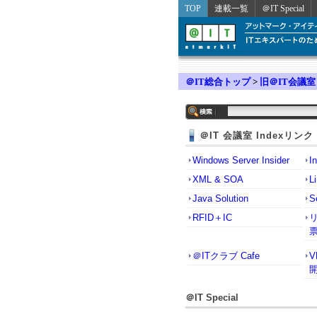
TOP
連載一覧
＠IT Special
＠IT総合トップ
>
旧＠IT会議室
＠IT 会議室 Indexリンク
Windows Server Insider
I
XML & SOA
L
Java Solution
S
RFID＋IC
＠ITクラブ Cafe
＠IT Special