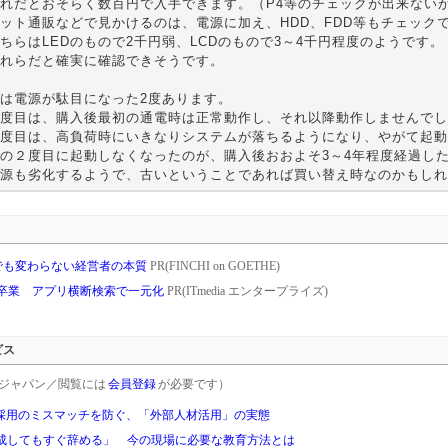
れだとおそらく数百円で入手できます。（P4等のチェックが出来ない
ット通販などで見かけるのは、電源に加え、HDD、FDD等もチェック
ちらはLEDのもので2千円弱、LCDのもので3～4千円程度のようです。
れらだと確実に確認できそうです。
は電源が駄目になった2度あります。
度目は、購入後最初の通電時は正常動作し、それ以降動作しませんでし
度目は、高負荷時にいきなりシステムが落ちるようになり、やがて起動
の２度目に起動しなくなったのが、購入後おおよそ3～4年程度経過し
源も劣化するようで、古いということであれば買い替え時なのかもしれ
代でも変わらない経営者の本質
PR(FINCHI on GOETHE)
を卒業 アプリ横断検索で一元化
PR(ITmedia エンタープライズ)
ビス
rgetジャパン／閲覧には
会員登録
が必要です）
し採用のミスマッチを防ぐ、「外部人材活用」の実態
成してもすぐ辞める」 今の現場に必要な教育方法とは