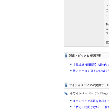
こ
ネ
こ
こ
私
１
２
こ
電
関連トピック＆推奨記事
【見城徹×藤田晋】AI時
社内データを扱えないAI
アイティメディアの提供サー
ホワイトペーパー
（TechTa
ITエンジニア不足を解消
「教える時間がない」「育