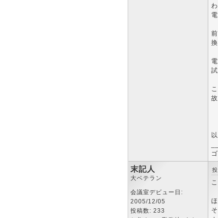
わ
電
前
換
電
試
こ
故
以
_
ゴ
末記人
投
大ベテラン
こ
会議室デビュー日:
ほ
2005/12/05
そ
投稿数: 233