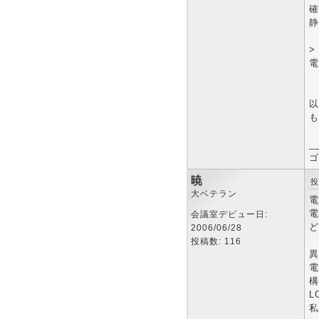
確
静
>
電
以
も
_
ゴ
暁
投
大ベテラン
電
電
会議室デビュー日:
ど
2006/06/28
投稿数: 116
異
電
構
L
私