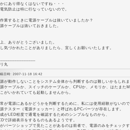
かにあり得なくはないですね・・・
電気防止は特に行なっていないので。
 作業するときに電源ケーブルは抜いていましたか？
源ケーブルは抜いておきました。
上、ありがとうございました。
し気づかれたことがありましたら、宜しくお願いいたします。
________________
リ丸
稿日時: 2007-11-18 16:42
源が動作しないことをシステム全体から判断するのは難しいかもしれま
源ケーブルか、スイッチのケーブルか、CPUか、メモリか、はたまたM
こがいかれていても起動しませんから。
常が電源にあるかどうかを判断するために、私には使用経験がないので
源テスター（電源チェッカー）と呼ばれるPCパーツが存在します。
成がLED程度で通電を確認するためのシンプルなものから、
CDで詳細表示をするものもあるようです。
がパーツショップで見たことがあるのは前者で、電源のみをチェックす