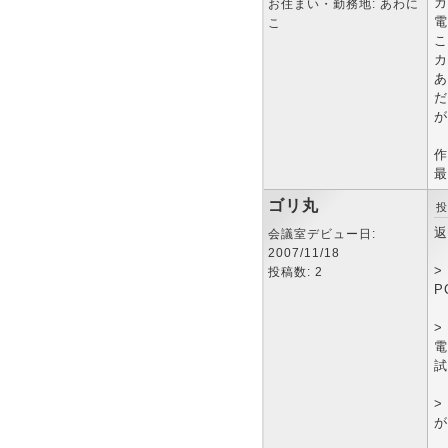
カ
お住まい・勤務地: あわに
電
こ
こ
カ
あ
だ
が
作
最
ゴリ丸
投
返
会議室デビュー日:
2007/11/18
>
投稿数: 2
P
>
電
試
>
が