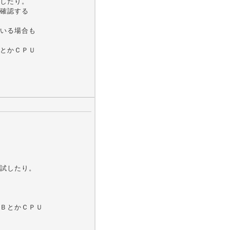
したり。
確認する
いる場合も
とかＣＰＵ
か試したり。
ＭＢとかＣＰＵ