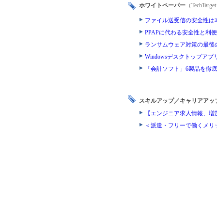
ホワイトペーパー
（TechTa
ファイル送受信の安全性は
PPAPに代わる安全性と
ランサムウェア対策の最後
Windowsデスクトップ
「会計ソフト」6製品を徹
スキルアップ／キャリアアッ
【エンジニア求人情報、増
＜派遣・フリーで働くメリ