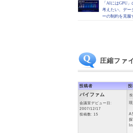
圧縮ファ
投稿者
投
バイファム
投
現
会議室デビュー日:
2007/12/17
A
投稿数: 15
探
I