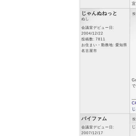
宜
じゃんぬねっと
投
ぬし
会議室デビュー日:
2004/12/22
投稿数: 7811
お住まい・勤務地: 愛知県
名古屋市
G
で
_
C
じ
バイファム
投
じ
会議室デビュー日:
2007/12/17