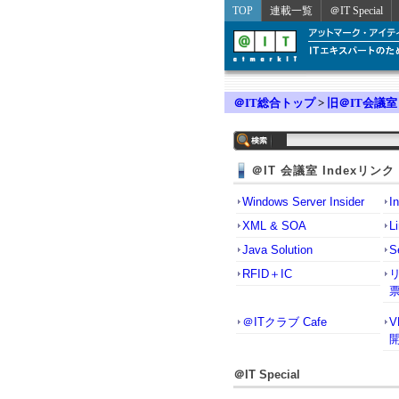
TOP
連載一覧
＠IT Special
＠IT総合トップ
>
旧＠IT会議室
＠IT 会議室 Indexリンク
Windows Server Insider
I
XML & SOA
L
Java Solution
S
RFID＋IC
＠ITクラブ Cafe
＠IT Special