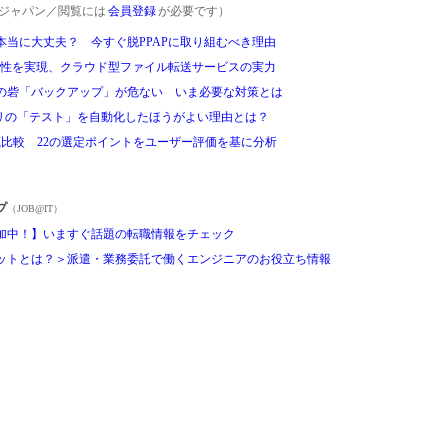
rgetジャパン／閲覧には
会員登録
が必要です）
本当に大丈夫？ 今すぐ脱PPAPに取り組むべき理由
利便性を実現、クラウド型ファイル転送サービスの実力
の砦「バックアップ」が危ない いま必要な対策とは
アプリの「テスト」を自動化したほうがよい理由とは？
底比較 22の選定ポイントをユーザー評価を基に分析
プ
（JOB@IT）
加中！】いますぐ話題の転職情報をチェック
ットとは？＞派遣・業務委託で働くエンジニアのお役立ち情報