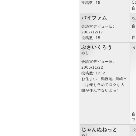
C
投稿数: 15
自
バイファム
投
自
会議室デビュー日:
2007/12/17
自
投稿数: 15
ぶさいくろう
投
ぬし
会議室デビュー日:
2005/11/22
投稿数: 1232
お住まい・勤務地: 川崎市
（は俺も含めてロクな人
間が住んでないよｗ）
自
フ
じゃんぬねっと
投
ぬし