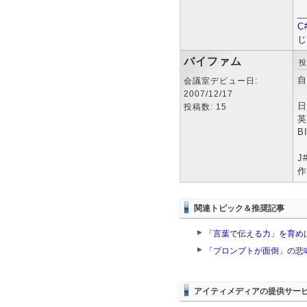
_
C
じ
バイファム
投
自
会議室デビュー日:
2007/12/17
日
投稿数: 15
英
B
J
作
関連トピック＆推奨記事
「言葉で伝える力」を育めば
「プロンプトが面倒」の悲
アイティメディアの提供サー