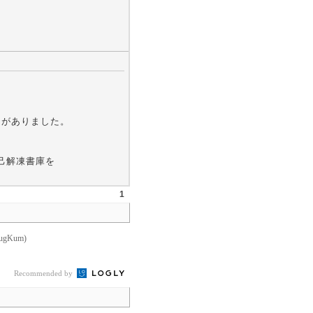
うソフトがありました。
自己解凍書庫を
1
gKum)
Recommended by