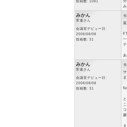
分
投稿数: 1081
み
みかん
投
常連さん
返
会議室デビュー日:
F
2006/08/08
一
投稿数: 31
テ
あ
みかん
投
常連さん
サ
ま
会議室デビュー日:
2006/08/08
N
投稿数: 31
と
こ
コ
腑
ま