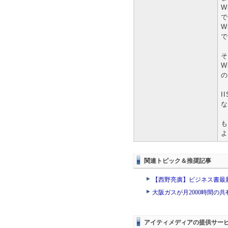
W
で
W
で
そ
W
の
I
な
も
よ
関連トピック＆推奨記事
【西野亮廣】ビジネス書最
大阪ガスが月2000時間の
アイティメディアの提供サー