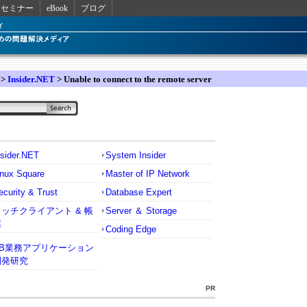
セミナー
eBook
ブログ
>
Insider.NET
> Unable to connect to the remote server
nsider.NET
System Insider
inux Square
Master of IP Network
ecurity & Trust
Database Expert
リッチクライアント & 帳
Server ＆ Storage
票
Coding Edge
VB業務アプリケーション
開発研究
PR