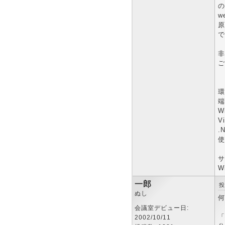
の
w
原
で
非
ご
環
端
W
Vi
.
使
サ
W
一郎
投
ぬし
何
会議室デビュー日:
「
2002/10/11