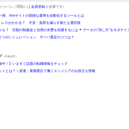
rgetジャパン／閲覧には
会員登録
が必要です）
一掃、Webサイトの煩雑な運用を自動化するツールとは
ストレスがかかる？ 不安・負荷を減らす新たな選択肢
かも？ 巨額の制裁金と信用の失墜を回避するには
データの“消し方”をモダナイ
立つAIシミュレーション サーバ選定のコツは？
プ
（JOB@IT）
加中！】いますぐ話題の転職情報をチェック
ットとは？＞派遣・業務委託で働くエンジニアのお役立ち情報