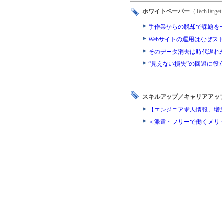
ホワイトペーパー
（TechTa
手作業からの脱却で課題を
Webサイトの運用はなぜ
そのデータ消去は時代遅れ
“見えない損失”の回避に役
スキルアップ／キャリアアッ
【エンジニア求人情報、増
＜派遣・フリーで働くメリ