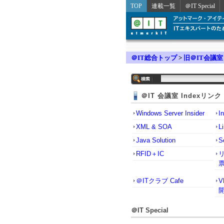
TOP
連載一覧
＠IT Special
＠IT総合トップ
>
旧＠IT会議室
＠IT 会議室 Indexリンク
Windows Server Insider
I
XML & SOA
L
Java Solution
S
RFID＋IC
＠ITクラブ Cafe
＠IT Special