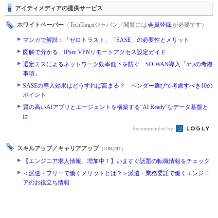
アイティメディアの提供サービス
ホワイトペーパー
（TechTargetジャパン／閲覧には
会員登録
が必要です）
マンガで解説：「ゼロトラスト」「SASE」の必要性とメリット
図解で分かる、IPsec VPNリモートアクセス設定ガイド
選定ミスによるネットワーク効率低下を防ぐ SD-WAN導入「5つの考慮
事項」
SASEの導入効果はどうすれば高まる？ ベンダー選びで考慮すべき10の
ポイント
質の高いAIアプリとエージェントを構築する“AI Ready”なデータ基盤と
は
Recommended by
スキルアップ／キャリアアップ
（JOB@IT）
【エンジニア求人情報、増加中！】いますぐ話題の転職情報をチェック
＜派遣・フリーで働くメリットとは？＞派遣・業務委託で働くエンジニ
アのお役立ち情報