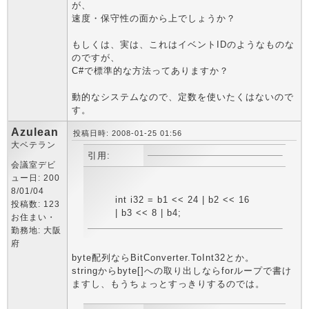
が、
速度・保守性の面から上でしょうか？
もしくは、実は、これはイベントIDのようなものな
のですが、
C#で標準的な方法ってありますか？
動的なシステムなので、定数を使いたくはないので
す。
Azulean
投稿日時: 2008-01-25 01:56
大ベテラン
引用:
会議室デビ
ュー日: 200
8/01/04
int i32 = b1 << 24 | b2 << 16
投稿数: 123
| b3 << 8 | b4;
お住まい・
勤務地: 大阪
府
byte配列ならBitConverter.ToInt32とか。
stringからbyte[]への取り出しならforループで書け
ますし、もうちょっとすっきりするのでは。