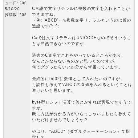
ュー日: 200
C言語で文字リテラルに複数の文字を入れることが
5/10/20
できますね。
投稿数: 205
（例: 'ABCD'）※複数文字リテラルというのは僕の
造語です(^_^;
C#では文字リテラルはUNICODEなのでそういうこ
とは当然できないのですが、
過去のC資産でこれをやっているところがあり、
なんとかならないものかと思ったのですが、
何てググったらいいか分からず困っています。
最終的にInt32に数値として入れたいのですが、
可読性も考えて'ABCD'の直値を入れるということは
避けたいと思います。
byte型とシフト演算で何とかすれば実現できそうで
すが、
既に方法が分かる方がいらっしゃいましたら教えて
いただけませんでしょうか？
やはり、"ABCD"（ダブルクォーテーション）で指
定して、