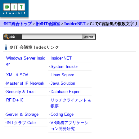
＠IT総合トップ
>
旧＠IT会議室
>
Insider.NET
> C#でC言語風の複数文字リ
テラル（例: 'ABCD'）を使用する方法
＠IT 会議室 Indexリンク
Windows Server Insid
Insider.NET
er
System Insider
XML & SOA
Linux Square
Master of IP Network
Java Solution
Security & Trust
Database Expert
RFID＋IC
リッチクライアント &
帳票
Server ＆ Storage
Coding Edge
＠ITクラブ Cafe
VB業務アプリケーシ
ョン開発研究