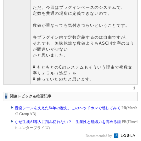
ただ、今回はプラグインベースのシステムで、
定数を共通の場所に定義できないので、
数値が重なっても気付きづらいということです。
各プラグイン内で定数定義するのは自由ですが、
それでも、無味乾燥な数値よりもASCI4文字のほう
が間違いが少ない
かと思いました。
# もともとのCのシステムもそういう理由で複数文
字リテラル（造語）を
# 使っていたのだと思います。
1
関連トピック＆推奨記事
音楽シーンを支えた64年の歴史、このヘッドホンで感じてみて
PR(Marsh
all Group AB)
なぜ生成AI導入に踏み切れない？ 生産性と組織力を高める鍵
PR(ITmed
ia エンタープライズ)
Recommended by