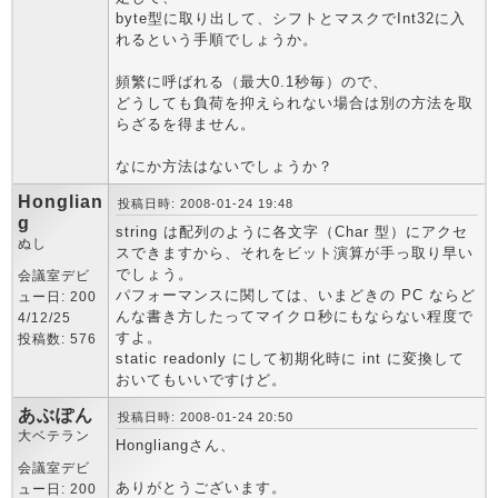
byte型に取り出して、シフトとマスクでInt32に入
れるという手順でしょうか。
頻繁に呼ばれる（最大0.1秒毎）ので、
どうしても負荷を抑えられない場合は別の方法を取
らざるを得ません。
なにか方法はないでしょうか？
Honglian
投稿日時: 2008-01-24 19:48
g
string は配列のように各文字（Char 型）にアクセ
ぬし
スできますから、それをビット演算が手っ取り早い
でしょう。
会議室デビ
パフォーマンスに関しては、いまどきの PC ならど
ュー日: 200
んな書き方したってマイクロ秒にもならない程度で
4/12/25
すよ。
投稿数: 576
static readonly にして初期化時に int に変換して
おいてもいいですけど。
あぶぽん
投稿日時: 2008-01-24 20:50
大ベテラン
Hongliangさん、
会議室デビ
ありがとうございます。
ュー日: 200