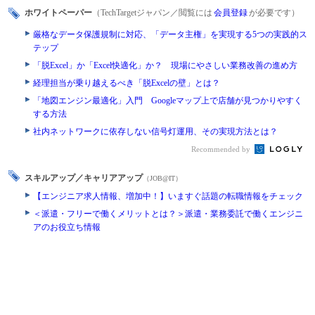
ホワイトペーパー
（TechTargetジャパン／閲覧には
会員登録
が必要です）
厳格なデータ保護規制に対応、「データ主権」を実現する5つの実践的ス
テップ
「脱Excel」か「Excel快適化」か？ 現場にやさしい業務改善の進め方
経理担当が乗り越えるべき「脱Excelの壁」とは？
「地図エンジン最適化」入門 Googleマップ上で店舗が見つかりやすく
する方法
社内ネットワークに依存しない信号灯運用、その実現方法とは？
Recommended by
スキルアップ／キャリアアップ
（JOB@IT）
【エンジニア求人情報、増加中！】いますぐ話題の転職情報をチェック
＜派遣・フリーで働くメリットとは？＞派遣・業務委託で働くエンジニ
アのお役立ち情報