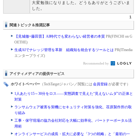
大変勉強になりました。どうもありがとうございま
した。
1
関連トピック＆推奨記事
【見城徹×藤田晋】AI時代でも変わらない経営者の本質
PR(FINCHI on G
OETHE)
生成AIでナレッジ管理を革新 組織知を統合するツールとは
PR(ITmedia
エンタープライズ)
Recommended by
アイティメディアの提供サービス
ホワイトペーパー
（TechTargetジャパン／閲覧には
会員登録
が必要です）
1人あたり15～30分をロス――実態調査で見えた“見えないムダ”の正体と
対策
ランサムウェア被害を契機にセキュリティ対策を強化、荏原製作所の取
り組み
工事・保守現場の協力会社対応を大幅に効率化、パートナーポータル活
用術
オンラインサービスの成長・拡大に必要な「3つの戦略」と「最初の一