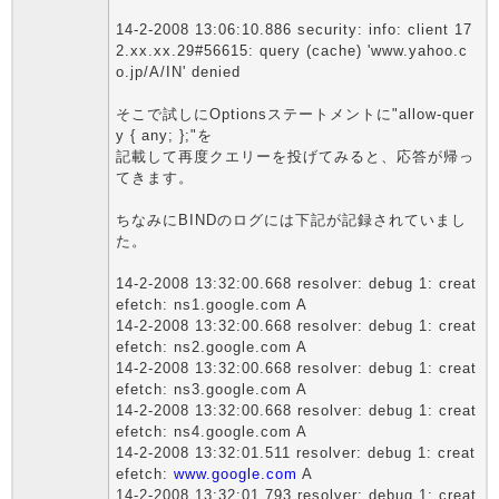
14-2-2008 13:06:10.886 security: info: client 17
2.xx.xx.29#56615: query (cache) 'www.yahoo.c
o.jp/A/IN' denied
そこで試しにOptionsステートメントに"allow-quer
y { any; };"を
記載して再度クエリーを投げてみると、応答が帰っ
てきます。
ちなみにBINDのログには下記が記録されていまし
た。
14-2-2008 13:32:00.668 resolver: debug 1: creat
efetch: ns1.google.com A
14-2-2008 13:32:00.668 resolver: debug 1: creat
efetch: ns2.google.com A
14-2-2008 13:32:00.668 resolver: debug 1: creat
efetch: ns3.google.com A
14-2-2008 13:32:00.668 resolver: debug 1: creat
efetch: ns4.google.com A
14-2-2008 13:32:01.511 resolver: debug 1: creat
efetch:
www.google.com
A
14-2-2008 13:32:01.793 resolver: debug 1: creat