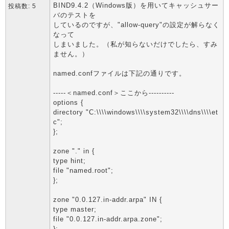
BIND9.4.2（Windows版）を用いてキャッシュサー
投稿数: 5
バのテストを
しているのですが、"allow-query"の設定が解らなく
なって
しまいました。（私が知らないだけでしたら、すみ
ません。）
named.confファイルは下記の通りです。
-----＜named.conf＞ここから----------
options {
directory "C:\\\\windows\\\\system32\\\\dns\\\\et
c";
};
zone "." in {
type hint;
file "named.root";
};
zone "0.0.127.in-addr.arpa" IN {
type master;
file "0.0.127.in-addr.arpa.zone";
};