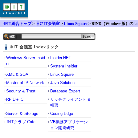
＠IT総合トップ
>
旧＠IT会議室
>
Linux Square
> BIND（Windows版）の"a
llow-query"の挙動について
＠IT 会議室 Indexリンク
Windows Server Insid
Insider.NET
er
System Insider
XML & SOA
Linux Square
Master of IP Network
Java Solution
Security & Trust
Database Expert
RFID＋IC
リッチクライアント &
帳票
Server ＆ Storage
Coding Edge
＠ITクラブ Cafe
VB業務アプリケーシ
ョン開発研究