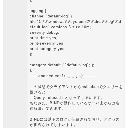
logging {
channel "default-log" {
file "C:\\\\windows\\\\system32\\\\dns\\\\log\\\\d
efault.log" versions 5 size 10m;
severity debug;
print-time yes;
print-severity yes;
print-category yes;
};
category default { "default-log"; };
};
-----＜named.conf＞ここまで----------
この状態でクライアントからnslookupでクエリーを
投げると
「Query refused」となってしまいます。
ちなみに、BINDが動作しているサーバ上からは名
前解決ができます。
BINDには以下のログが記録されており、アクセス
が拒否されてしまいます。