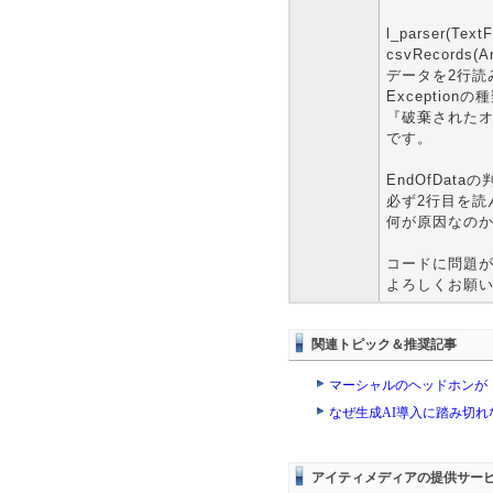
l_parser(T
csvRecords
データを2行読み
Exceptionの
『破棄されたオブジ
です。
EndOfData
必ず2行目を読ん
何が原因なの
コードに問題
よろしくお願
関連トピック＆推奨記事
マーシャルのヘッドホンが
なぜ生成AI導入に踏み切
アイティメディアの提供サー