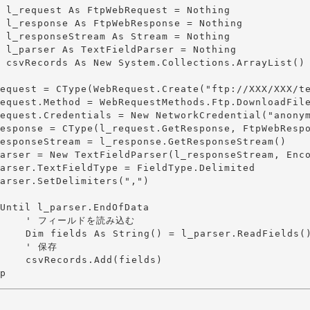
読み込む

r.ReadFields()

保存

fields)
