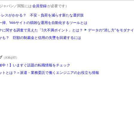
rgetジャパン／閲覧には
会員登録
が必要です）
ストレスがかかる？ 不安・負荷を減らす新たな選択肢
一掃、Webサイトの煩雑な運用を自動化するツールとは
クに関する調査で見えた「5大不満ポイント」とは？
データの“消し方”をモダナ
かも？ 巨額の制裁金と信用の失墜を回避するには
プ
（JOB@IT）
加中！】いますぐ話題の転職情報をチェック
ットとは？＞派遣・業務委託で働くエンジニアのお役立ち情報