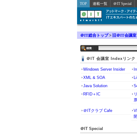
TOP
連載一覧
＠IT Special
＠IT総合トップ
>
旧＠IT会議室
＠IT 会議室 Indexリンク
Windows Server Insider
I
XML & SOA
L
Java Solution
S
RFID＋IC
＠ITクラブ Cafe
＠IT Special