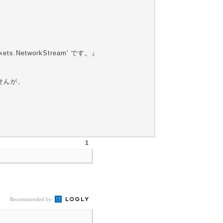
NetworkStream' です。』
ませんが、
1
Recommended by