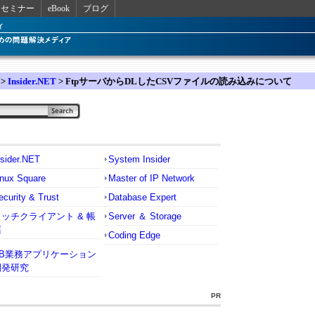
セミナー
eBook
ブログ
>
Insider.NET
> FtpサーバからDLしたCSVファイルの読み込みについて
nsider.NET
System Insider
inux Square
Master of IP Network
ecurity & Trust
Database Expert
リッチクライアント & 帳
Server ＆ Storage
票
Coding Edge
VB業務アプリケーション
開発研究
PR