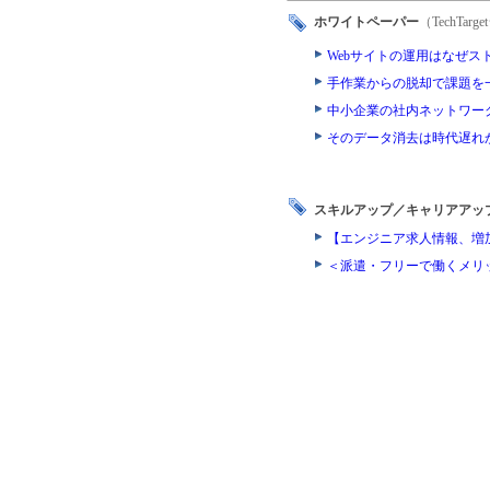
ホワイトペーパー
（TechTa
Webサイトの運用はなぜ
手作業からの脱却で課題を
中小企業の社内ネットワー
そのデータ消去は時代遅れ
スキルアップ／キャリアアッ
【エンジニア求人情報、増
＜派遣・フリーで働くメリ