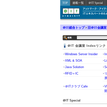
TOP
連載一覧
＠IT Special
＠IT総合トップ
>
旧＠IT会議室
＠IT 会議室 Indexリンク
Windows Server Insider
I
XML & SOA
L
Java Solution
S
RFID＋IC
＠ITクラブ Cafe
＠IT Special