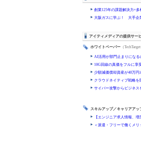
創業125年の課題解決力×
大阪ガスに学ぶ！ 大手企
アイティメディアの提供サー
ホワイトペーパー
（TechTa
AI活用が部門止まりにな
10G回線の真価をフルに
少額減価償却資産が40万
クラウドネイティブ戦略を
サイバー攻撃からビジネス
スキルアップ／キャリアアッ
【エンジニア求人情報、増
＜派遣・フリーで働くメリ