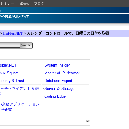
セミナー
eBook
ブログ
>
Insider.NET
> カレンダーコントロールで、日曜日の日付を取得
nsider.NET
System Insider
inux Square
Master of IP Network
ecurity & Trust
Database Expert
リッチクライアント & 帳
Server ＆ Storage
票
Coding Edge
VB業務アプリケーション
開発研究
PR