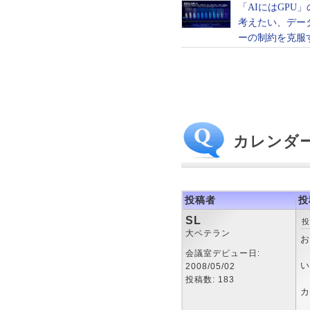
カレンダ
投稿者
投
SL
投
大ベテラン
お
会議室デビュー日:
い
2008/05/02
投稿数: 183
カ