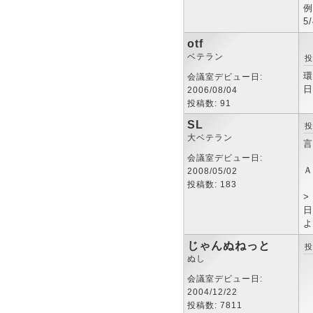
例
5
otf
ベテラン
投
環
会議室デビュー日:
日
2006/08/04
投稿数: 91
SL
投
大ベテラン
言
会議室デビュー日:
Ａ
2008/05/02
投稿数: 183
>
日
よ
じゃんぬねっと
投
ぬし
会議室デビュー日:
2004/12/22
投稿数: 7811