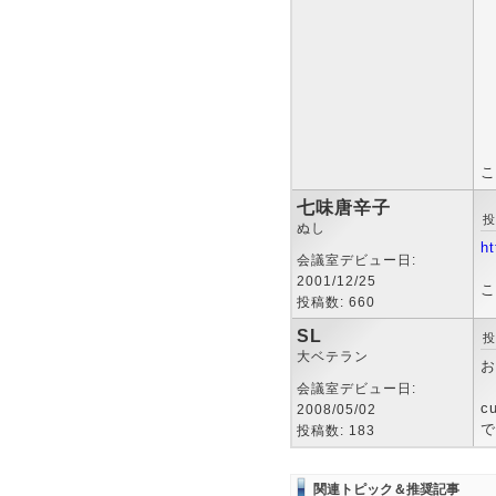
こ
七味唐辛子
投
ぬし
ht
会議室デビュー日:
2001/12/25
こ
投稿数: 660
SL
投
大ベテラン
お
会議室デビュー日:
c
2008/05/02
で
投稿数: 183
関連トピック＆推奨記事