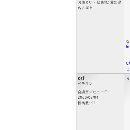
お住まい・勤務地: 愛知県
名古屋市
な
h
_
C
じ
otf
投
ベテラン
会議室デビュー日:
2006/08/04
投稿数: 91