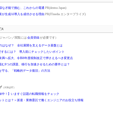
多様な才能で挑む、これからの電通
PR(dentsu Japan)
業が生成AI導入を成功させる理由
PR(ITmedia エンタープライズ)
ビス
rgetジャパン／閲覧には
会員登録
が必要です）
るのはなぜ？ 全社展開を支えるデータ基盤とは
享受するには？ 導入前にチェックしたいポイント
円未満へ拡大、令和8年度税制改正で押さえるべき変更点
阻む8つの課題、移行を加速させるための要件とは？
を守る、「戦略的データ復旧」の方法
プ
（JOB@IT）
加中！】いますぐ話題の転職情報をチェック
ットとは？＞派遣・業務委託で働くエンジニアのお役立ち情報