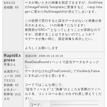
ータが無いときの画像を指定できますが、GridView
8/01/15
のImageFieldをTemplateに変換すると、<asp:Ima
投稿数: 65
ge>に変わりNullImageUrlが消えてしまいます。
この状態で実行すると該当データがないと画像が表
示されません。（×の画像？になります）
展開形がSRC=""となってしまうことが原因なので
すが、回避することはできないのでしょうか？
※データが無い時に、固定画像を表示したい。
よろしくお願いします
RapidEx
投稿日時: 2008-05-14 20:19
press
RowDataBoundイベントで該当データをチェック
常連さん
し、
データがなければFindControlしてVisibleをFalse
会議室デビ
にすればいけると思います。
ュー日: 200
7/11/11
コードではこんな感じで。
投稿数: 42
"該当フィールド"と"画像"のところを実際のフィー
お住まい・
ルド名、コントロール名にそれぞれ差し替えてくだ
勤務地: おお
さい。
さか
コード: