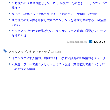
AI時代のビジネス基盤として「PC」が復権 そのときランサムウェア対
策は？
サイバー攻撃からビジネスを守る、「戦略的データ復旧」の方法
商用利用の安全性を確保し大量のコンテンツを高速で生成する、AI活用
の秘訣
バックアップだけでは防げない、ランサムウェア対策に必要なクリーン
な復元とは
Recommended by
スキルアップ／キャリアアップ
（JOB@IT）
【エンジニア求人情報、増加中！】いますぐ話題の転職情報をチェック
＜派遣・フリーで働くメリットとは？＞派遣・業務委託で働くエンジニ
アのお役立ち情報