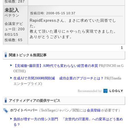
投稿数: 287
未記入
投稿日時: 2008-05-15 10:37
ベテラン
RapidExpressさん、まさに求めていた回答でし
会議室デビ
た。
ュー日: 200
教えて頂いた通りにｎやったら実現できました。
8/01/15
ありがとうございます。
投稿数: 65
1
関連トピック＆推奨記事
【見城徹×藤田晋】AI時代でも変わらない経営者の本質
PR(FINCHI on G
OETHE)
生成AIで月間2000時間削減 成功企業のアプローチとは？
PR(ITmedia
エンタープライズ)
Recommended by
アイティメディアの提供サービス
ホワイトペーパー
（TechTargetジャパン／閲覧には
会員登録
が必要です）
負担が増す一方の情シス部門 「次世代のIT運用」への変革はどう進め
る？