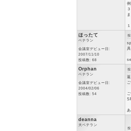
例
３
ま
１
ほったて
投
ベテラン
s
具
会議室デビュー日:
2007/11/10
se
投稿数: 68
Orphan
投
ベテラン
返
ご
会議室デビュー日:
2004/02/06
ご
投稿数: 54
S
あ
deanna
大ベテラン
投