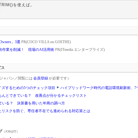
TRIM()を使えば。
Owners」3選
PR(COCO VILLA on GOETHE)
共有作業を削減！ 現場のAI活用術
PR(ITmedia エンタープライズ)
ビス
rgetジャパン／閲覧には
会員登録
が必要です）
イズするための5つのチェック項目
ハイブリッドワーク時代の電話環境刷新術、7
はきちんとできている？ 改善点が分かるチェックリスト
ている？ 決算書を用いた年商の調べ方
停止リスクを防ぐ、専任者不在でも進められる対応策とは
プ
（JOB@IT）