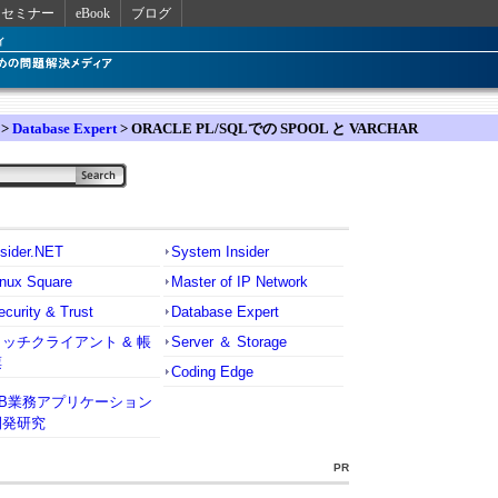
セミナー
eBook
ブログ
>
Database Expert
> ORACLE PL/SQLでの SPOOL と VARCHAR
nsider.NET
System Insider
inux Square
Master of IP Network
ecurity & Trust
Database Expert
リッチクライアント & 帳
Server ＆ Storage
票
Coding Edge
VB業務アプリケーション
開発研究
PR