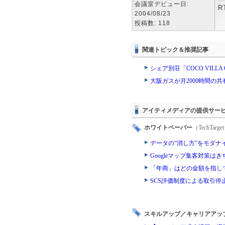
会議室デビュー日:
R
2004/08/23
投稿数: 118
関連トピック＆推奨記事
シェア別荘「COCO VILLA 
大阪ガスが月2000時間の
アイティメディアの提供サー
ホワイトペーパー
（TechTa
データの“消し方”をモダナ
Googleマップ集客対策
「年商」はどの金額を指し
SCS評価制度による取引
スキルアップ／キャリアアッ