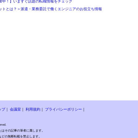
加中！】いますぐ話題の転職情報をチェック
ットとは？＞派遣・業務委託で働くエンジニアのお役立ち情報
ップ
｜
会議室
｜
利用規約
｜
プライバシーポリシー
｜
rved.
たはその記事の筆者に属します。
などの無断転載を禁止します。