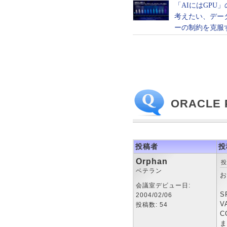
ORACLE 
投稿者
投
Orphan
投
ベテラン
お
会議室デビュー日:
S
2004/02/06
V
投稿数: 54
C
ま