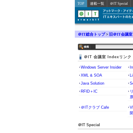
TOP
連載一覧
＠IT Special
＠IT総合トップ
>
旧＠IT会議室
＠IT 会議室 Indexリンク
Windows Server Insider
I
XML & SOA
L
Java Solution
S
RFID＋IC
＠ITクラブ Cafe
＠IT Special