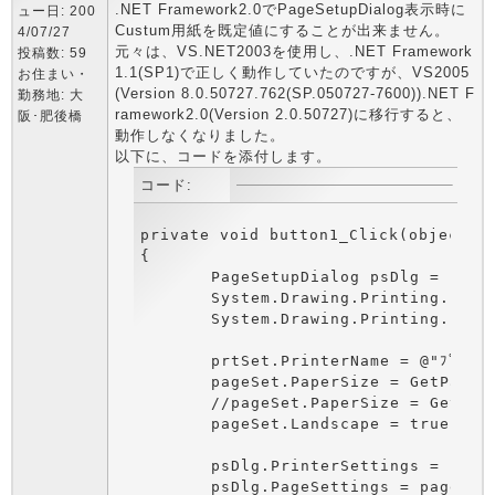
.NET Framework2.0でPageSetupDialog表示時に
ュー日: 200
Custum用紙を既定値にすることが出来ません。
4/07/27
元々は、VS.NET2003を使用し、.NET Framework
投稿数: 59
1.1(SP1)で正しく動作していたのですが、VS2005
お住まい・
(Version 8.0.50727.762(SP.050727-7600)).NET F
勤務地: 大
ramework2.0(Version 2.0.50727)に移行すると、
阪･肥後橋
動作しなくなりました。
以下に、コードを添付します。
コード:
private void button1_Click(object se
{

	PageSetupDialog psDlg = new PageSetupDialog();		//ﾍﾟｰｼﾞ設定ﾀﾞｲｱﾛｸﾞ

	System.Drawing.Printing.PageSettings pageSet = new System.Drawing.Printing.PageSettings();			//ﾍﾟｰｼﾞ設定

	System.Drawing.Printing.PrinterSettings prtSet = new System.Drawing.Printing.PrinterSettings();		//ﾌﾟﾘﾝﾀ設定

	prtSet.PrinterName = @"ﾌﾟﾘﾝﾀ名"; 

	pageSet.PaperSize = GetPaperSize(prtSet, @"Custum用紙の名前");

	//pageSet.PaperSize = GetPaperSize(prtSet, "A4");

	pageSet.Landscape = true;

	psDlg.PrinterSettings = prtSet;

	psDlg.PageSettings = pageSet;
