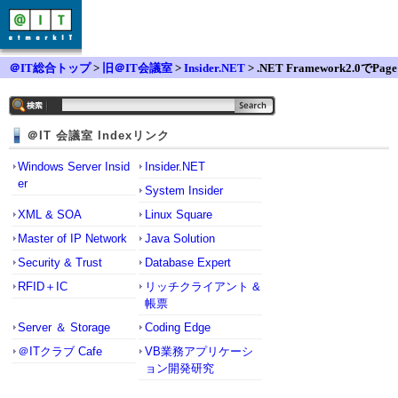
＠IT総合トップ
>
旧＠IT会議室
>
Insider.NET
> .NET Framework2.0でPage
SetupDialog表示時にCustum用紙を既定値に出来ない
＠IT 会議室 Indexリンク
Windows Server Insid
Insider.NET
er
System Insider
XML & SOA
Linux Square
Master of IP Network
Java Solution
Security & Trust
Database Expert
RFID＋IC
リッチクライアント &
帳票
Server ＆ Storage
Coding Edge
＠ITクラブ Cafe
VB業務アプリケーシ
ョン開発研究