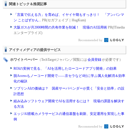
関連トピック＆推奨記事
「言葉で伝える力」を育めば、イヤイヤ期もすっきり！ 「アンパンマ
ン ことばずかん...
PR(セガフェイブ｜HugKum)
大阪ガスが月2000時間の共有作業を削減！ 現場のAI活用術
PR(ITmedia
エンタープライズ)
Recommended by
アイティメディアの提供サービス
ホワイトペーパー
（TechTargetジャパン／閲覧には
会員登録
が必要です）
ROIの実例で見る、「AIを活用したローコードアプリ開発」の効果
脱Accessもノーコード開発で――京セラなど4社に学ぶ属人化解消＆効率
化の秘訣
ソブリンAIの価値は？ 国産サーバベンダーが貫く「安全と効率」の設
計思想
組み込みソフトウェア開発でAIを活用するには？ 現場の課題を解決す
る方法
エッジAI搭載カメラサービスの通信基盤を刷新、安定運用を実現した事
例
Recommended by