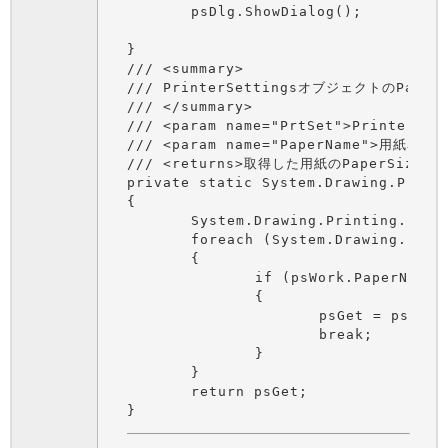
	psDlg.ShowDialog();

}

/// <summary>

/// PrinterSettingsオブジェクトのPap
/// </summary>

/// <param name="PrtSet">PrinterSe
/// <param name="PaperName">用紙名</pa
/// <returns>取得した用紙のPaperSizeオ
private static System.Drawing.Printi
{

	System.Drawing.Printing.PaperSize psGet = null;

	foreach (System.Drawing.Printing.PaperSize psWork in PrtSet.PaperSizes)

	{

		if (psWork.PaperName == PaperName)

		{

			psGet = psWork;

			break;

		}

	}

	return psGet;
