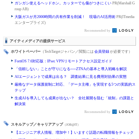
ガシガシ使えるヘッドホン。カッターでも傷がつきにくい
PR(Marshall G
roup AB)
大阪ガスが月2000時間の共有作業を削減！ 現場のAI活用術
PR(ITmedia
エンタープライズ)
Recommended by
アイティメディアの提供サービス
ホワイトペーパー
（TechTargetジャパン／閲覧には
会員登録
が必要です）
FortiOS 7.6対応版：IPsec VPNリモートアクセス設定ガイド
「信頼しない」ことが守りになる──ZTNAの基本と導入戦略を解説
AIエージェントで成果は出る？ 調査結果に見る費用対効果の実態
厳格なデータ保護規制に対応、「データ主権」を実現する5つの実践的ス
テップ
生成AIを導入しても成果が出ない？ 全社展開を阻む「統制」の課題と
解決策
Recommended by
スキルアップ／キャリアアップ
（JOB@IT）
【エンジニア求人情報、増加中！】いますぐ話題の転職情報をチェック