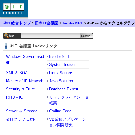
＠IT総合トップ
>
旧＠IT会議室
>
Insider.NET
> ASP.netからエクセルグラフ
の操作
＠IT 会議室 Indexリンク
Windows Server Insid
Insider.NET
er
System Insider
XML & SOA
Linux Square
Master of IP Network
Java Solution
Security & Trust
Database Expert
RFID＋IC
リッチクライアント &
帳票
Server ＆ Storage
Coding Edge
＠ITクラブ Cafe
VB業務アプリケーシ
ョン開発研究