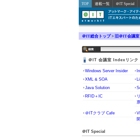
TOP
連載一覧
＠IT Special
＠IT総合トップ
>
旧＠IT会議室
＠IT 会議室 Indexリンク
Windows Server Insider
I
XML & SOA
L
Java Solution
S
RFID＋IC
＠ITクラブ Cafe
＠IT Special