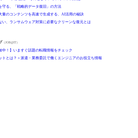
を守る、「戦略的データ復旧」の方法
大量のコンテンツを高速で生成する、AI活用の秘訣
ない、ランサムウェア対策に必要なクリーンな復元とは
プ
（JOB@IT）
加中！】いますぐ話題の転職情報をチェック
ットとは？＞派遣・業務委託で働くエンジニアのお役立ち情報