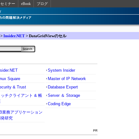
セミナー
eBook
ブログ
>
Insider.NET
> DataGridViewのセル
nsider.NET
System Insider
inux Square
Master of IP Network
ecurity & Trust
Database Expert
リッチクライアント & 帳
Server ＆ Storage
票
Coding Edge
VB業務アプリケーション
開発研究
PR