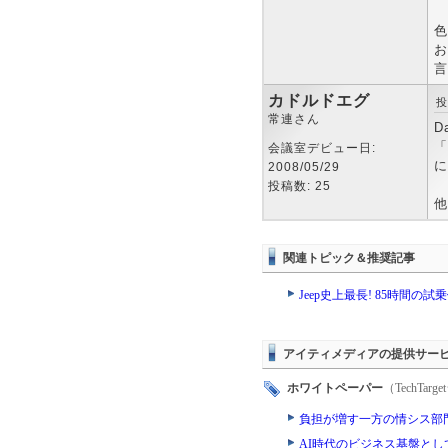
色
お
言
カドルドエグ
投
常連さん
D
「
会議室デビュー日:
に
2008/05/29
投稿数: 25
他
関連トピック＆推奨記事
Jeep史上最長! 85時間の試
アイティメディアの提供サー
ホワイトペーパー
（TechTa
負担が増す一方の情シス部
AI時代のビジネス基盤とし