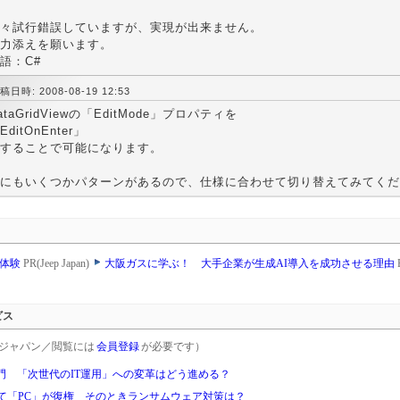
々試行錯誤していますが、実現が出来ません。
力添えを願います。
語：C#
稿日時: 2008-08-19 12:53
ataGridViewの「EditMode」プロパティを
EditOnEnter」
することで可能になります。
にもいくつかパターンがあるので、仕様に合わせて切り替えてみてくだ
乗体験
PR(Jeep Japan)
大阪ガスに学ぶ！ 大手企業が生成AI導入を成功させる理由
ビス
rgetジャパン／閲覧には
会員登録
が必要です）
門 「次世代のIT運用」への変革はどう進める？
て「PC」が復権 そのときランサムウェア対策は？