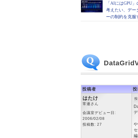
DataGri
投稿者
投
はたけ
投
常連さん
D
デ
会議室デビュー日:
2006/02/08
や
投稿数: 27
セ
編