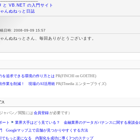
# と VB.NET の入門サイト
ゃんぬねっと日誌
稿日時: 2008-09-09 15:57
ゃんぬねっとさん、毎回ありがとうございます。
のを追求できる環境の作り方とは
PR(FINCHI on GOETHE)
共有作業を削減！ 現場のAI活用術
PR(ITmedia エンタープライズ)
ビス
rgetジャパン／閲覧には
会員登録
が必要です）
ポート
業界大手はどう見ている？ 金融業界のデータガバナンスに関する座談会
 Googleマップ上で店舗が見つかりやすくする方法
AIでもっと楽になる 内製化を成功に導く3つのステップ