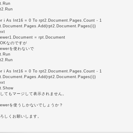
t.Run
pt2.Run
r i As Int16 = 0 To rpt2.Document.Pages.Count - 1
pt.Document.Pages.Add(rpt2.Document.Pages(i))
ext
iewer1.Document = rpt.Document
OKなのですが
iewerを使わないで
t.Run
pt2.Run
r i As Int16 = 0 To rpt2.Document.Pages.Count - 1
pt.Document.Pages.Add(rpt2.Document.Pages(i))
ext
pt.Show
してもマージして表示されません。
iewerを使うしかないでしょうか？
ろしくお願いします。