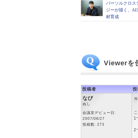
Viewe
投稿者
投
なび
投
ぬし
こ
会議室デビュー日:
1
2007/08/27
投稿数: 273
2