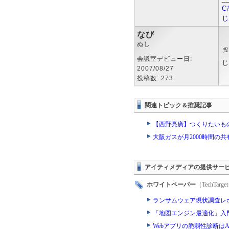
C
じ
なび
ぬし
投
会議室デビュー日:
じ
2007/08/27
投稿数: 273
関連トピック＆推奨記事
【西野亮廣】つくりたいも
大阪ガスが月2000時間の
アイティメディアの提供サー
ホワイトペーパー
（TechTa
ランサムウェア現状調査レ
「地図エンジン最適化」入門
Webアプリの脆弱性診断は