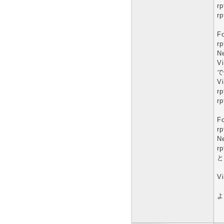
rp
r
Fo
r
N
V
で
V
rp
r
Fo
r
N
r
と
V
よ