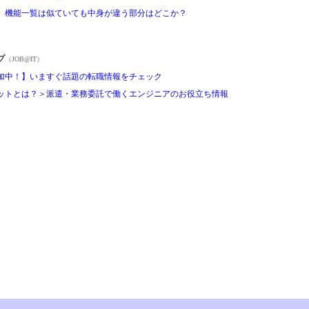
く 機能一覧は似ていても中身が違う部分はどこか？
プ
（JOB@IT）
加中！】いますぐ話題の転職情報をチェック
ットとは？＞派遣・業務委託で働くエンジニアのお役立ち情報