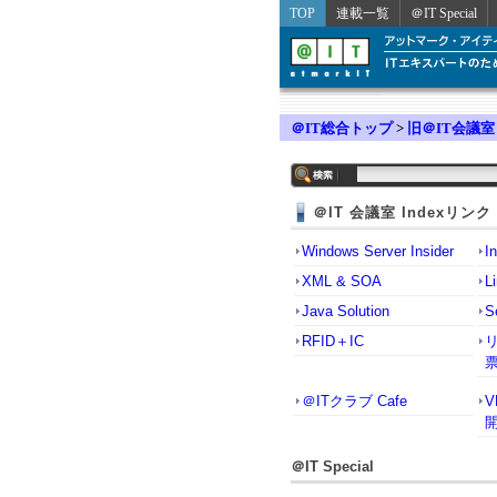
TOP
連載一覧
＠IT Special
＠IT総合トップ
>
旧＠IT会議室
＠IT 会議室 Indexリンク
Windows Server Insider
I
XML & SOA
L
Java Solution
S
RFID＋IC
＠ITクラブ Cafe
＠IT Special