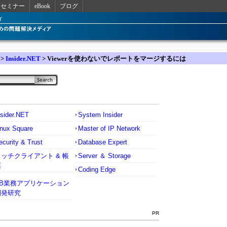
セミナー
eBook
ブログ
>
Insider.NET
> Viewerを使わないでレポートをマージするには
nsider.NET
System Insider
inux Square
Master of IP Network
ecurity & Trust
Database Expert
リッチクライアント & 帳
Server ＆ Storage
票
Coding Edge
VB業務アプリケーション
開発研究
PR