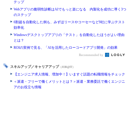
テップ
Webアプリの脆弱性診断はAIでもっと楽になる 内製化を成功に導く3つ
のステップ
6割超を自動化した例も、みずほリースやコーセーなど9社に学ぶテスト
効率化
Windowsデスクトップアプリの「テスト」を自動化したほうがよい理由
とは？
ROIの実例で見る、「AIを活用したローコードアプリ開発」の効果
Recommended by
スキルアップ／キャリアアップ
（JOB@IT）
【エンジニア求人情報、増加中！】いますぐ話題の転職情報をチェック
＜派遣・フリーで働くメリットとは？＞派遣・業務委託で働くエンジニ
アのお役立ち情報