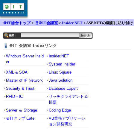
＠IT総合トップ
>
旧＠IT会議室
>
Insider.NET
> ASP.NETの画面に貼り付け
可能なActiveXコントロールの作り方
＠IT 会議室 Indexリンク
Windows Server Insid
Insider.NET
er
System Insider
XML & SOA
Linux Square
Master of IP Network
Java Solution
Security & Trust
Database Expert
RFID＋IC
リッチクライアント &
帳票
Server ＆ Storage
Coding Edge
＠ITクラブ Cafe
VB業務アプリケーシ
ョン開発研究