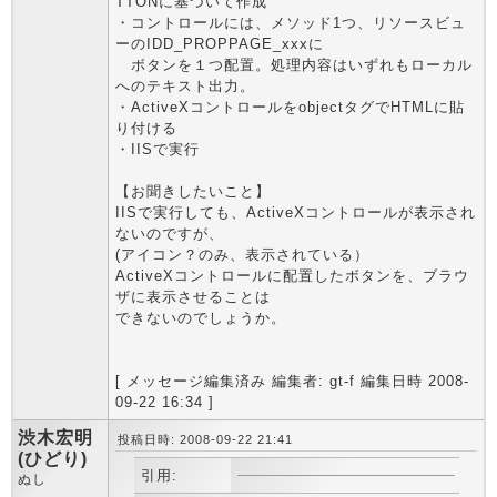
TTONに基づいて作成
・コントロールには、メソッド1つ、リソースビュ
ーのIDD_PROPPAGE_xxxに
ボタンを１つ配置。処理内容はいずれもローカル
へのテキスト出力。
・ActiveXコントロールをobjectタグでHTMLに貼
り付ける
・IISで実行
【お聞きしたいこと】
IISで実行しても、ActiveXコントロールが表示され
ないのですが、
(アイコン？のみ、表示されている）
ActiveXコントロールに配置したボタンを、ブラウ
ザに表示させることは
できないのでしょうか。
[ メッセージ編集済み 編集者: gt-f 編集日時 2008-
09-22 16:34 ]
渋木宏明
投稿日時: 2008-09-22 21:41
(ひどり)
引用:
ぬし