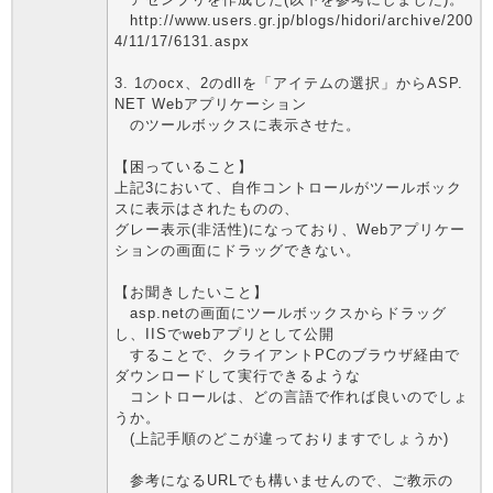
http://www.users.gr.jp/blogs/hidori/archive/200
4/11/17/6131.aspx
3. 1のocx、2のdllを「アイテムの選択」からASP.
NET Webアプリケーション
のツールボックスに表示させた。
【困っていること】
上記3において、自作コントロールがツールボック
スに表示はされたものの、
グレー表示(非活性)になっており、Webアプリケー
ションの画面にドラッグできない。
【お聞きしたいこと】
asp.netの画面にツールボックスからドラッグ
し、IISでwebアプリとして公開
することで、クライアントPCのブラウザ経由で
ダウンロードして実行できるような
コントロールは、どの言語で作れば良いのでしょ
うか。
(上記手順のどこが違っておりますでしょうか)
参考になるURLでも構いませんので、ご教示の