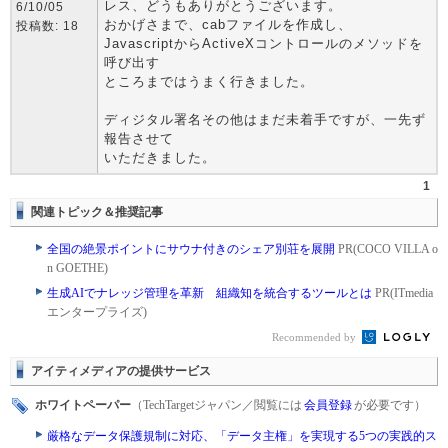
レス、どうもありがとうございます。
6/10/05
おかげさまで、cabファイルを作成し、
投稿数: 18
JavascriptからActiveXコントロールのメソッドを
呼び出す
ところまではうまく行きました。
ディジタル署名その他はまだ未着手ですが、一先ず
報告させて
いただきました。
1
関連トピック＆推奨記事
全国の絶景ポイントにサウナ付きのシェア別荘を展開
PR(COCO VILLA o
n GOETHE)
生成AIでナレッジ管理を革新 組織知を統合するツールとは
PR(ITmedia
エンタープライズ)
Recommended by
アイティメディアの提供サービス
ホワイトペーパー
（TechTargetジャパン／閲覧には
会員登録
が必要です）
厳格なデータ保護規制に対応、「データ主権」を実現する5つの実践的ス