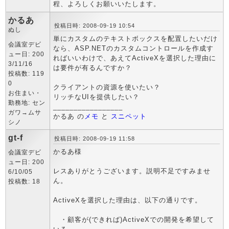
程、よろしくお願いいたします。
かるあ
投稿日時: 2008-09-19 10:54
ぬし
単にカスタムのテキストボックスを配置したいだけ
会議室デビ
なら、ASP.NETのカスタムコントロールを作成す
ュー日: 200
ればいいわけで、あえてActiveXを選択した理由に
3/11/16
は要件が有るんですか？
投稿数: 119
0
クライアントの資源を使いたい？
お住まい・
リッチなUIを提供したい？
勤務地: セン
_________________
ガワ→ムサ
かるあ の
メモ
と
スニペット
シノ
gt-f
投稿日時: 2008-09-19 11:58
かるあ様
会議室デビ
ュー日: 200
レスありがとうございます。説明不足ですみませ
6/10/05
ん。
投稿数: 18
ActiveXを選択した理由は、以下の通りです。
・顧客が(できれば)ActiveXでの開発を希望して