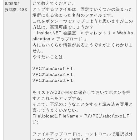
いて教えてください。
8/05/02
アップするファイルは、固定でいくつかの決まった
投稿数: 183
場所にある決まった名前のファイルです。
これをボタン一つでアップしようと思いますがこの
方法は、実現可能でしょうか？
「Insider.NET 会議室 > ディレクトリ > Web Ap
plication > アップロード 」
内にもいくらか情報があるようですがよくわかりま
せん。
やりたいことは、
\\PC1\abc\xxx1.FIL
\\PC2\abc\xxx2.FIL
\\PC3\aaa\xxx3.FIL
をリストかDBか何かに保存しておいてボタンを押
すとこれらをアップする。
そこで、下記のようなことをすると読み込み専用と
言ってうまくいかない。
FileUpload1.FileName = "\\\\PC1\\abc\\xxx1.FI
L";
ファイルアップロードは、コントロールで選択以外
コードでファイルを指定する