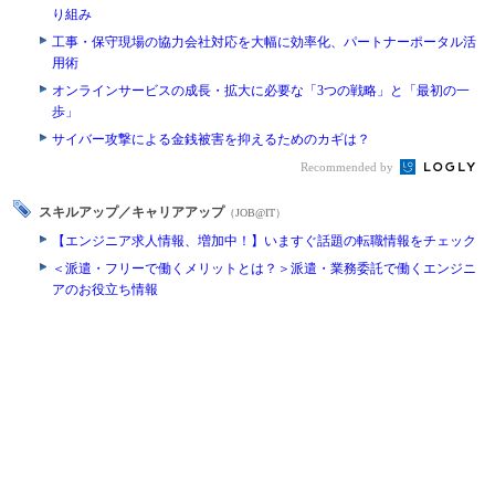
り組み
工事・保守現場の協力会社対応を大幅に効率化、パートナーポータル活
用術
オンラインサービスの成長・拡大に必要な「3つの戦略」と「最初の一
歩」
サイバー攻撃による金銭被害を抑えるためのカギは？
Recommended by
スキルアップ／キャリアアップ
（JOB@IT）
【エンジニア求人情報、増加中！】いますぐ話題の転職情報をチェック
＜派遣・フリーで働くメリットとは？＞派遣・業務委託で働くエンジニ
アのお役立ち情報