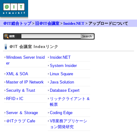
＠IT総合トップ
>
旧＠IT会議室
>
Insider.NET
> アップロードについて
＠IT 会議室 Indexリンク
Windows Server Insid
Insider.NET
er
System Insider
XML & SOA
Linux Square
Master of IP Network
Java Solution
Security & Trust
Database Expert
RFID＋IC
リッチクライアント &
帳票
Server ＆ Storage
Coding Edge
＠ITクラブ Cafe
VB業務アプリケーシ
ョン開発研究