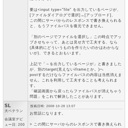
要は<input type="file" を出力しているページが、
[ファイルダイアログで選択]→[アップロード]、
この間にサーバからのレスポンスで書き換えられる
と、もうファイルパスを復元できません。
「別のページでファイルを選択し」この時点でアッ
プさせちゃって、あとは見せ方で工夫する、なら
(具体的にどういうものを作りたいのかはわからな
いが)、できるとおもいます。
上記で「～を出力しているページが」と書きました
が、別のtarget(見えないiframeとか。)へ
postするだけならファイルパスの内容は当然消えま
せん。これを利用して工夫することも考えられま
す。
「確認画面から戻ったらファイルパスが消えちゃう
問題」をこれで解決したことがあります。
SL
投稿日時: 2008-10-28 13:07
大ベテラン
お世話になります。
会議室デビ
> この間にサーバからのレスポンスで書き換えられ
ュー日: 200