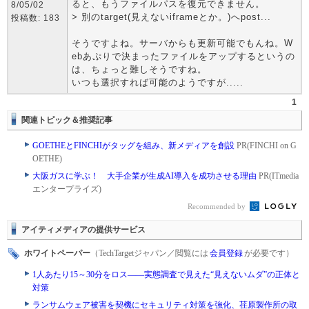
ると、もうファイルパスを復元できません。
8/05/02
> 別のtarget(見えないiframeとか。)へpost...
投稿数: 183
そうですよね。サーバからも更新可能でもんね。W
ebあぷりで決まったファイルをアップするというの
は、ちょっと難しそうですね。
いつも選択すれば可能のようですが.....
1
関連トピック＆推奨記事
GOETHEとFINCHIがタッグを組み、新メディアを創設
PR(FINCHI on G
OETHE)
大阪ガスに学ぶ！ 大手企業が生成AI導入を成功させる理由
PR(ITmedia
エンタープライズ)
Recommended by
アイティメディアの提供サービス
ホワイトペーパー
（TechTargetジャパン／閲覧には
会員登録
が必要です）
1人あたり15～30分をロス――実態調査で見えた“見えないムダ”の正体と
対策
ランサムウェア被害を契機にセキュリティ対策を強化、荏原製作所の取