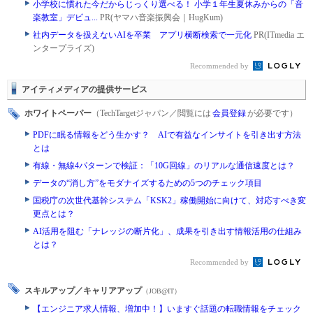
小学校に慣れた今だからじっくり選べる！ 小学１年生夏休みからの「音
楽教室」デビュ...
PR(ヤマハ音楽振興会｜HugKum)
社内データを扱えないAIを卒業 アプリ横断検索で一元化
PR(ITmedia エ
ンタープライズ)
Recommended by
アイティメディアの提供サービス
ホワイトペーパー
（TechTargetジャパン／閲覧には
会員登録
が必要です）
PDFに眠る情報をどう生かす？ AIで有益なインサイトを引き出す方法
とは
有線・無線4パターンで検証：「10G回線」のリアルな通信速度とは？
データの“消し方”をモダナイズするための5つのチェック項目
国税庁の次世代基幹システム「KSK2」稼働開始に向けて、対応すべき変
更点とは？
AI活用を阻む「ナレッジの断片化」、成果を引き出す情報活用の仕組み
とは？
Recommended by
スキルアップ／キャリアアップ
（JOB@IT）
【エンジニア求人情報、増加中！】いますぐ話題の転職情報をチェック