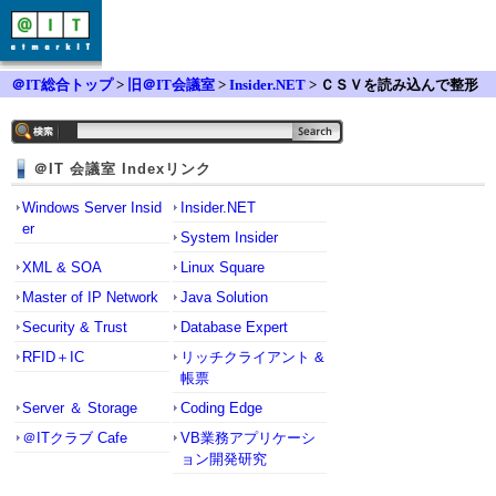
＠IT総合トップ
>
旧＠IT会議室
>
Insider.NET
> ＣＳＶを読み込んで整形
後、出力
＠IT 会議室 Indexリンク
Windows Server Insid
Insider.NET
er
System Insider
XML & SOA
Linux Square
Master of IP Network
Java Solution
Security & Trust
Database Expert
RFID＋IC
リッチクライアント &
帳票
Server ＆ Storage
Coding Edge
＠ITクラブ Cafe
VB業務アプリケーシ
ョン開発研究