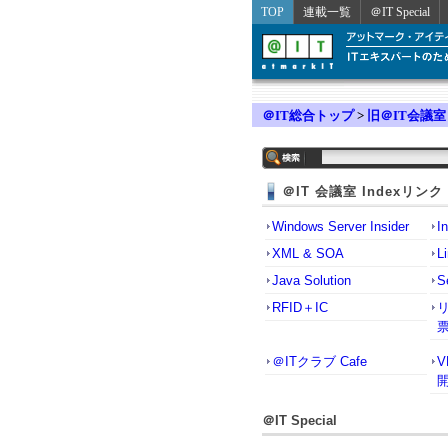
TOP
連載一覧
＠IT Special
＠IT総合トップ
>
旧＠IT会議室
＠IT 会議室 Indexリンク
Windows Server Insider
I
XML & SOA
L
Java Solution
S
RFID＋IC
＠ITクラブ Cafe
＠IT Special