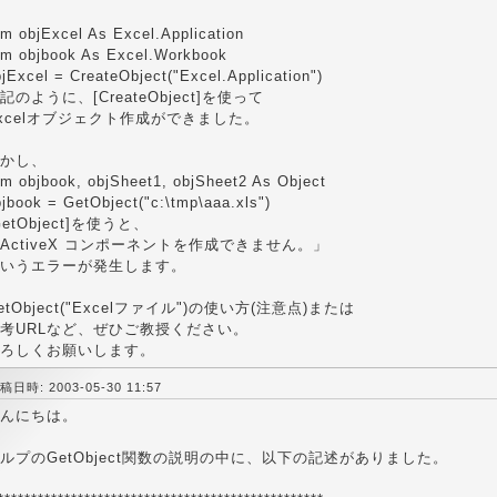
im objExcel As Excel.Application
im objbook As Excel.Workbook
jExcel = CreateObject("Excel.Application")
記のように、[CreateObject]を使って
xcelオブジェクト作成ができました。
かし、
im objbook, objSheet1, objSheet2 As Object
jbook = GetObject("c:\tmp\aaa.xls")
GetObject]を使うと、
ActiveX コンポーネントを作成できません。」
いうエラーが発生します。
etObject("Excelファイル")の使い方(注意点)または
考URLなど、ぜひご教授ください。
ろしくお願いします。
稿日時: 2003-05-30 11:57
んにちは。
ルプのGetObject関数の説明の中に、以下の記述がありました。