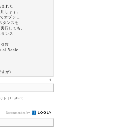
込まれた
使用します。
てオブジェ
ンスタンスを
何度実行しても、
スタンス
て
、引数
l Basic
すが)
1
ト｜Hugkum)
Recommended by