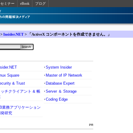
セミナー
eBook
ブログ
>
Insider.NET
> 「ActiveX コンポーネントを作成できません。」
nsider.NET
System Insider
inux Square
Master of IP Network
ecurity & Trust
Database Expert
リッチクライアント & 帳
Server ＆ Storage
票
Coding Edge
VB業務アプリケーション
開発研究
PR