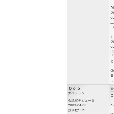
D
D
ob
上
E
し
D
ob
[
「
と
G
参
よ
Ｑｏｏ
投
大ベテラン
こ
会議室デビュー日:
ヘ
2003/04/08
投稿数: 121