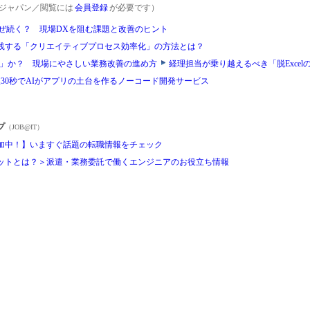
rgetジャパン／閲覧には
会員登録
が必要です）
はなぜ続く？ 現場DXを阻む課題と改善のヒント
践する「クリエイティブプロセス効率化」の方法とは？
l快適化」か？ 現場にやさしい業務改善の進め方
経理担当が乗り越えるべき「脱Excel
30秒でAIがアプリの土台を作るノーコード開発サービス
プ
（JOB@IT）
加中！】いますぐ話題の転職情報をチェック
ットとは？＞派遣・業務委託で働くエンジニアのお役立ち情報