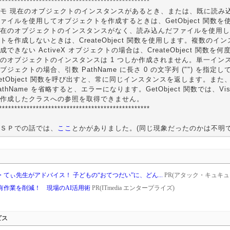
*************************************************
モ 現在のオブジェクトのインスタンスがあるとき、または、既に読み
ァイルを使用してオブジェクトを作成するときは、GetObject 関数を
在のオブジェクトのインスタンスがなく、読み込んだファイルを使用し
トを作成しないときは、CreateObject 関数を使用します。複数のイ
成できない ActiveX オブジェクトの場合は、CreateObject 関数を
のオブジェクトのインスタンスは 1 つしか作成されません。単一イン
ブジェクトの場合、引数 PathName に長さ 0 の文字列 ("") を指定し
etObject 関数を呼び出すと、常に同じインスタンスを返します。また
athName を省略すると、エラーになります。GetObject 関数では、Visua
作成したクラスへの参照を取得できません。
*************************************************
ＳＰでの話では、
ここ
とかがありました。(同じ現象だったのかは不明で
てぃ先生がアドバイス！ 子どもの“おてつだい”に、どん...
PR(アタック・キュキュッ
共有作業を削減！ 現場のAI活用術
PR(ITmedia エンタープライズ)
ビス