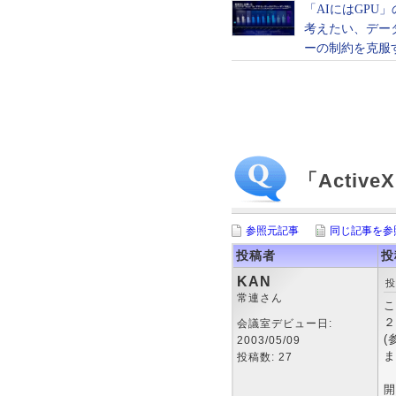
「Acti
参照元記事
同じ記事を参
投稿者
投
KAN
投
常連さん
こ
２
会議室デビュー日:
(
2003/05/09
ま
投稿数: 27
開