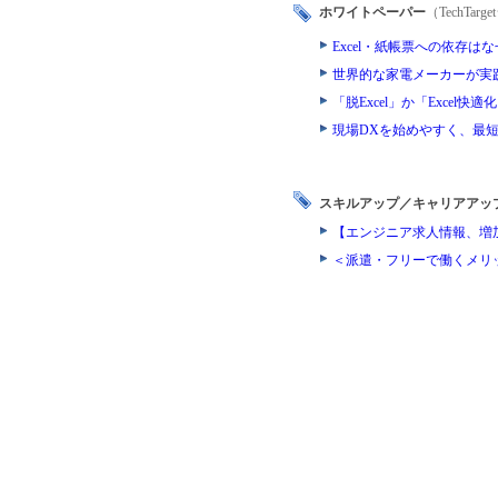
ホワイトペーパー
（TechTa
Excel・紙帳票への依存
世界的な家電メーカーが実
「脱Excel」か「Exce
現場DXを始めやすく、最短
スキルアップ／キャリアアッ
【エンジニア求人情報、増
＜派遣・フリーで働くメリ