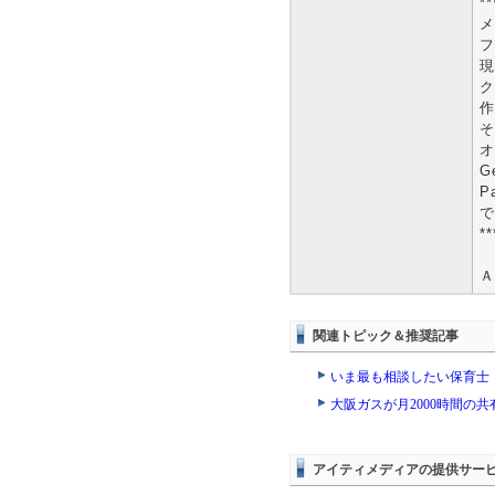
**
メ
フ
現
ク
作
そ
オ
G
P
で
**
Ａ
関連トピック＆推奨記事
いま最も相談したい保育士・
大阪ガスが月2000時間の
アイティメディアの提供サー