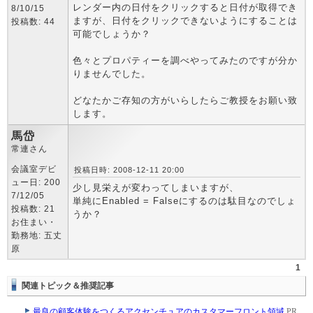
レンダー内の日付をクリックすると日付が取得でき
8/10/15
ますが、日付をクリックできないようにすることは
投稿数: 44
可能でしょうか？
色々とプロパティーを調べやってみたのですが分か
りませんでした。
どなたかご存知の方がいらしたらご教授をお願い致
します。
馬岱
常連さん
会議室デビ
投稿日時: 2008-12-11 20:00
ュー日: 200
少し見栄えが変わってしまいますが、
7/12/05
単純にEnabled = Falseにするのは駄目なのでしょ
投稿数: 21
うか？
お住まい・
勤務地: 五丈
原
1
関連トピック＆推奨記事
最良の顧客体験をつくるアクセンチュアのカスタマーフロント領域
PR