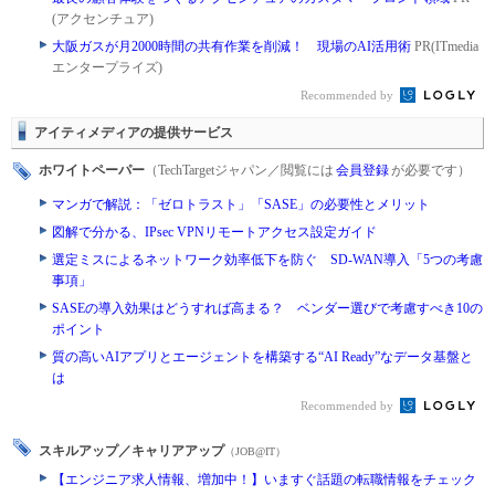
(アクセンチュア)
大阪ガスが月2000時間の共有作業を削減！ 現場のAI活用術
PR(ITmedia
エンタープライズ)
Recommended by
アイティメディアの提供サービス
ホワイトペーパー
（TechTargetジャパン／閲覧には
会員登録
が必要です）
マンガで解説：「ゼロトラスト」「SASE」の必要性とメリット
図解で分かる、IPsec VPNリモートアクセス設定ガイド
選定ミスによるネットワーク効率低下を防ぐ SD-WAN導入「5つの考慮
事項」
SASEの導入効果はどうすれば高まる？ ベンダー選びで考慮すべき10の
ポイント
質の高いAIアプリとエージェントを構築する“AI Ready”なデータ基盤と
は
Recommended by
スキルアップ／キャリアアップ
（JOB@IT）
【エンジニア求人情報、増加中！】いますぐ話題の転職情報をチェック