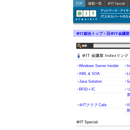
TOP
連載一覧
＠IT Special
＠IT総合トップ
>
旧＠IT会議室
＠IT 会議室 Indexリンク
Windows Server Insider
I
XML & SOA
L
Java Solution
S
RFID＋IC
＠ITクラブ Cafe
＠IT Special