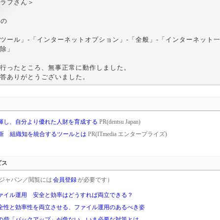
ラフさん＞
Eの
ツール」-「インターネットオプション」-「全般」-「インターネット
除」
行ったところ、無事正常に動作しました。
答ありがとうございました。
揮し、自分より優れた人財を育成する
PR(dentsu Japan)
革新 組織知を統合するツールとは
PR(ITmedia エンタープライズ)
ビス
rgetジャパン／閲覧には
会員登録
が必要です）
ァイル運用 安全と効率はどうすれば両立できる？
全性と効率性を両立させる、ファイル運用のあるべき姿
の砦「バックアップ」が危ない いま必要な対策とは