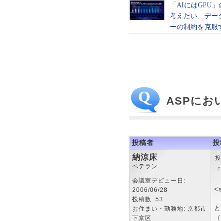
ASPにお
投稿者
投
納涼床
投
ベテラン
「
会議室デビュー日:
<s
2006/06/28
投稿数: 53
と
お住まい・勤務地: 京都市
（
下京区