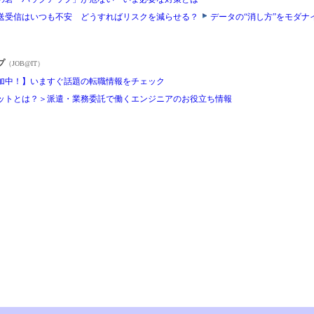
送受信はいつも不安 どうすればリスクを減らせる？
データの“消し方”をモダナ
プ
（JOB@IT）
加中！】いますぐ話題の転職情報をチェック
ットとは？＞派遣・業務委託で働くエンジニアのお役立ち情報