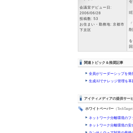
セ
会議室デビュー日:
I
2006/06/28
投稿数: 53
「
お住まい・勤務地: 京都市
削
下京区
を
回
関連トピック＆推奨記事
全員がリーダーシップを発
生成AIでナレッジ管理を
アイティメディアの提供サー
ホワイトペーパー
（TechTa
ネットワーク分離環境のフ
ネットワーク分離環境の安
ランサムウェア対策の最後