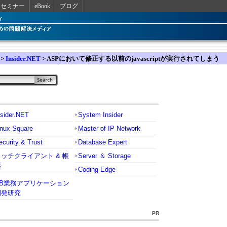
セミナー
eBook
ブログ
>
Insider.NET
> ASPにおいて修正する以前のjavascriptが実行されてしまう
nsider.NET
System Insider
inux Square
Master of IP Network
ecurity & Trust
Database Expert
リッチクライアント & 帳
Server ＆ Storage
票
Coding Edge
VB業務アプリケーション
開発研究
PR