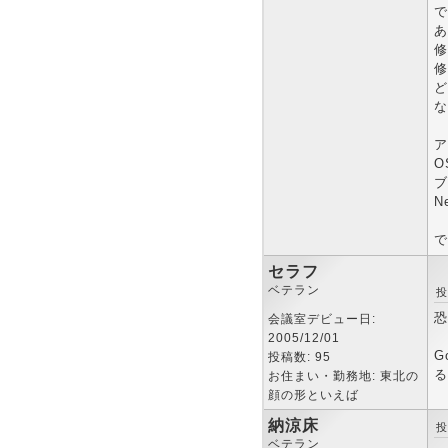
で
あ
修
修
ど
な
ア
O
ブ
N
で
セラフ
ベテラン
投
恐
会議室デビュー日:
2005/12/01
G
投稿数: 95
る
お住まい・勤務地: 東北の
顔の形といえば
納涼床
投
ベテラン