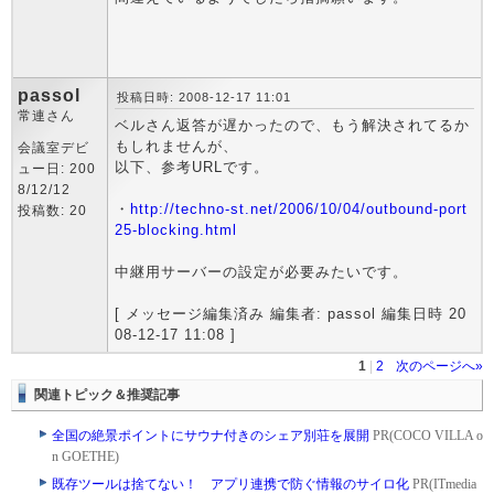
passol
投稿日時: 2008-12-17 11:01
常連さん
ベルさん返答が遅かったので、もう解決されてるか
もしれませんが、
会議室デビ
以下、参考URLです。
ュー日: 200
8/12/12
・
http://techno-st.net/2006/10/04/outbound-port
投稿数: 20
25-blocking.html
中継用サーバーの設定が必要みたいです。
[ メッセージ編集済み 編集者: passol 編集日時 20
08-12-17 11:08 ]
1
|
2
次のページへ»
関連トピック＆推奨記事
全国の絶景ポイントにサウナ付きのシェア別荘を展開
PR(COCO VILLA o
n GOETHE)
既存ツールは捨てない！ アプリ連携で防ぐ情報のサイロ化
PR(ITmedia