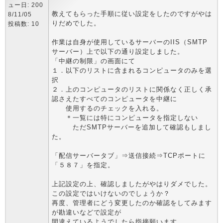
ュー日: 200
教えてもらった手順に従い設定をしたのですがやは
8/11/05
りだめでした。
投稿数: 10
作業は自身が使用しているサーバーのIIS（SMTP
サーバー）上で以下の通り設定しました。
「中継の制限」の画面にて
１．以下のリストに含まれるコンピュータのみを選
択
２．上のコンピュータのリストに関係なく正しく承
認さえたすべてのコンピュータを中継に
使用するのチェックを入れる。
＊一覧には特にコンピュータを指定しない
ただSMTPサーバーを追加して確認もしまし
た。
「配信サーバータブ」⇒送信接続⇒TCPポートに
「５８７」を指定。
上記設定の上、確認しましたがやはりダメでした。
この設定ではいけないのでしょうか？
再度、管理者にどう変更したのか確認をしてみます
が勘違いなどで設定が
間違えているようでしたら指摘願います。