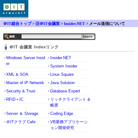
＠IT総合トップ
>
旧＠IT会議室
>
Insider.NET
> メール送信について
＠IT 会議室 Indexリンク
Windows Server Insid
Insider.NET
er
System Insider
XML & SOA
Linux Square
Master of IP Network
Java Solution
Security & Trust
Database Expert
RFID＋IC
リッチクライアント &
帳票
Server ＆ Storage
Coding Edge
＠ITクラブ Cafe
VB業務アプリケーシ
ョン開発研究