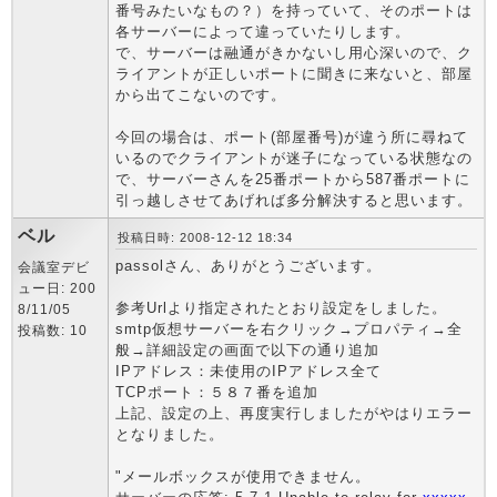
番号みたいなもの？）を持っていて、そのポートは
各サーバーによって違っていたりします。
で、サーバーは融通がきかないし用心深いので、ク
ライアントが正しいポートに聞きに来ないと、部屋
から出てこないのです。
今回の場合は、ポート(部屋番号)が違う所に尋ねて
いるのでクライアントが迷子になっている状態なの
で、サーバーさんを25番ポートから587番ポートに
引っ越しさせてあげれば多分解決すると思います。
ベル
投稿日時: 2008-12-12 18:34
passolさん、ありがとうございます。
会議室デビ
ュー日: 200
参考Urlより指定されたとおり設定をしました。
8/11/05
smtp仮想サーバーを右クリック→プロパティ→全
投稿数: 10
般→詳細設定の画面で以下の通り追加
IPアドレス：未使用のIPアドレス全て
TCPポート：５８７番を追加
上記、設定の上、再度実行しましたがやはりエラー
となりました。
"メールボックスが使用できません。