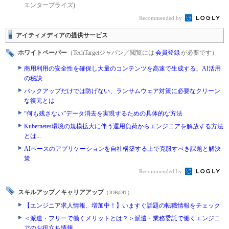
エンタープライズ)
Recommended by
アイティメディアの提供サービス
ホワイトペーパー
（TechTargetジャパン／閲覧には
会員登録
が必要です）
商用利用の安全性を確保し大量のコンテンツを高速で生成する、AI活用
の秘訣
バックアップだけでは防げない、ランサムウェア対策に必要なクリーン
な復元とは
“何も残さない”データ消去を実現するための具体的な方法
Kubernetes環境の規模拡大に伴う運用負荷からエンジニアを解放する方法
とは...
AIベースのアプリケーションを自社構築する上で克服すべき課題と解決
策
Recommended by
スキルアップ／キャリアアップ
（JOB@IT）
【エンジニア求人情報、増加中！】いますぐ話題の転職情報をチェック
＜派遣・フリーで働くメリットとは？＞派遣・業務委託で働くエンジニ
アのお役立ち情報