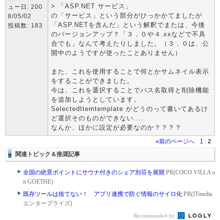
> 「ASP.NET サービス」
ュー日: 200
の「サービス」という部分がひっかかてましたが
8/05/02
「ASP.NETを含んだ」という解釈でまたは、今後
投稿数: 183
のバージョンアップ？「３．０や４.xxなどで不具
合でも」なんて考えたりしました。（３．０は、公
開中のようですが使ったことありません）
また、これを使用することで何とかサムネイル表示
をすることができました。
今は、これを選択することでパス名取得と削除機能
を追加しようとしています。
SelectedItemtemplate がどうのって書いてあるけ
ど選択そのものができない.....
なんか、ほかに設定が必要なのか？？？？
«前のページへ
1
|
2
関連トピック＆推奨記事
全国の絶景ポイントにサウナ付きのシェア別荘を展開
PR(COCO VILLA o
n GOETHE)
既存ツールは捨てない！ アプリ連携で防ぐ情報のサイロ化
PR(ITmedia
エンタープライズ)
Recommended by