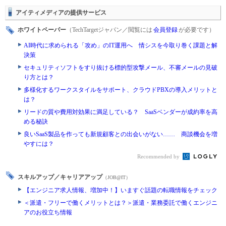
アイティメディアの提供サービス
ホワイトペーパー
（TechTargetジャパン／閲覧には
会員登録
が必要です）
AI時代に求められる「攻め」のIT運用へ 情シスを今取り巻く課題と解
決策
セキュリティソフトをすり抜ける標的型攻撃メール、不審メールの見破
り方とは？
多様化するワークスタイルをサポート、クラウドPBXの導入メリットと
は？
リードの質や費用対効果に満足している？ SaaSベンダーが成約率を高
める秘訣
良いSaaS製品を作っても新規顧客との出会いがない…… 商談機会を増
やすには？
Recommended by
スキルアップ／キャリアアップ
（JOB@IT）
【エンジニア求人情報、増加中！】いますぐ話題の転職情報をチェック
＜派遣・フリーで働くメリットとは？＞派遣・業務委託で働くエンジニ
アのお役立ち情報