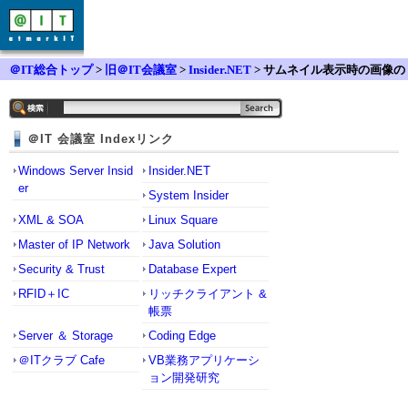
＠IT総合トップ
>
旧＠IT会議室
>
Insider.NET
> サムネイル表示時の画像の
サイズについて
＠IT 会議室 Indexリンク
Windows Server Insid
Insider.NET
er
System Insider
XML & SOA
Linux Square
Master of IP Network
Java Solution
Security & Trust
Database Expert
RFID＋IC
リッチクライアント &
帳票
Server ＆ Storage
Coding Edge
＠ITクラブ Cafe
VB業務アプリケーシ
ョン開発研究