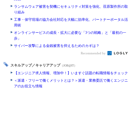
ランサムウェア被害を契機にセキュリティ対策を強化、荏原製作所の取
り組み
工事・保守現場の協力会社対応を大幅に効率化、パートナーポータル活
用術
オンラインサービスの成長・拡大に必要な「3つの戦略」と「最初の一
歩」
サイバー攻撃による金銭被害を抑えるためのカギは？
Recommended by
スキルアップ／キャリアアップ
（JOB@IT）
【エンジニア求人情報、増加中！】いますぐ話題の転職情報をチェック
＜派遣・フリーで働くメリットとは？＞派遣・業務委託で働くエンジニ
アのお役立ち情報