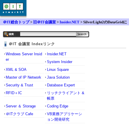
＠IT総合トップ
>
旧＠IT会議室
>
Insider.NET
> SilverLight2のDataGridに
ついて
＠IT 会議室 Indexリンク
Windows Server Insid
Insider.NET
er
System Insider
XML & SOA
Linux Square
Master of IP Network
Java Solution
Security & Trust
Database Expert
RFID＋IC
リッチクライアント &
帳票
Server ＆ Storage
Coding Edge
＠ITクラブ Cafe
VB業務アプリケーシ
ョン開発研究