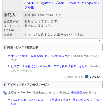
ASP.NET+Ajaxサンプル集
|
JavaScript+Ajaxサン
プル集
未記入
投稿日時: 2009-02-04 10:01
ありがとうございます。
会議室デビ
参考になりました。
ュー日: 200
9/02/04
やはり組み込まないと出来ないんですね。
投稿数: 8
1
関連トピック＆推奨記事
すべてが絶景、収益も得られるその仕組みとは
PR(COCO VILLA on GOE
THE)
社内データを扱えないAIを卒業 アプリ横断検索で一元化
PR(ITmedia エ
ンタープライズ)
Recommended by
アイティメディアの提供サービス
ホワイトペーパー
（TechTargetジャパン／閲覧には
会員登録
が必要です）
1人あたり15～30分をロス――実態調査で見えた“見えないムダ”の正体と
対策