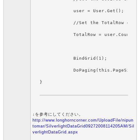
            user = User.Get();

            //Set the TotalRow cout 
            TotalRow = user.Count;

            BindGrid(1);

            DoPaging(this.PageSize, 
}

↓を参考にしてください。
http://www.longhorncorner.com/UploadFile/nipun
tomar/SilverlightDataGrid09272008114205AM/Sil
verlightDataGrid.aspx
_________________