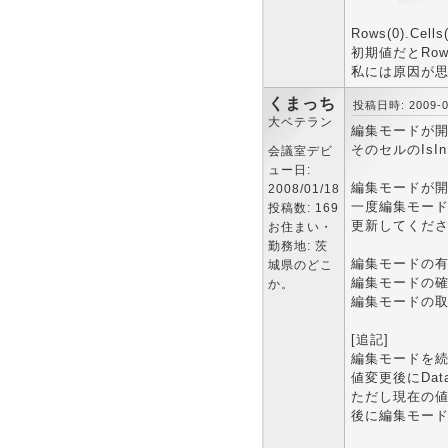
Rows(0).
初期値だとRow
私には原因が
くまっち
投稿日時: 2009-03
大ベテラン
編集モードが
そのセルのIsI
会議室デビ
ュー日:
編集モードが
2008/01/18
一度編集モー
投稿数: 169
更新してくだ
お住まい・
勤務地: 茨
編集モードの有無：D
城県のどこ
編集モードの確定：D
か。
編集モードの取消；D
[追記]
編集モードを
値変更後にDataG
ただし現在の
後に編集モー