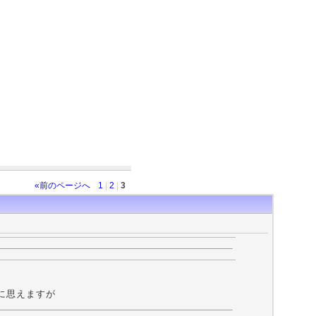
«前のページへ
1
|
2
|
3
うに思えますが