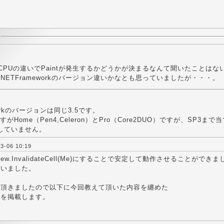
。
CPUの違いでPaintが発生するかどうかが決まるなんて聞いたことはな
.NETFrameworkのバージョン違いかなとも思っていましたが・・・。
workのバージョンは同じ3.5です。
すがHome（Pen4,Celeron）とPro（Core2DUO）ですが、SP3ま
試していません。
-06 10:19
idView.InvalidateCell(Me)にすることで安定して動作させることができ
ざいました。
て頂きましたので以下に今回教えて頂いた内容を纏めた
ドを掲載します。