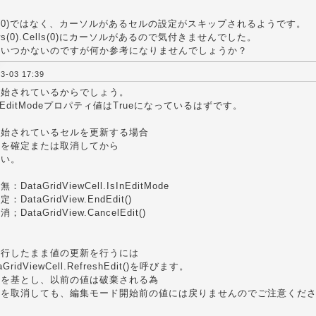
Cells(0)ではなく、カーソルがあるセルの設定がスキップされるようです。
s(0).Cells(0)にカーソルがあるので気付きませんでした。
思いつかないのですが何か参考になりませんでしょうか？
-03 17:39
開始されているからでしょう。
nEditModeプロパティ値はTrueになっているはずです。
開始されているセルを更新する場合
ドを確定または取消してから
さい。
ataGridViewCell.IsInEditMode
ataGridView.EndEdit()
ataGridView.CancelEdit()
続行したまま値の更新を行うには
ridViewCell.RefreshEdit()を呼びます。
値を基とし、以前の値は破棄される為
ドを取消しても、編集モード開始前の値には戻りませんのでご注意くだ