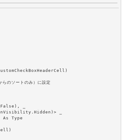
ustomCheckBoxHeaderCell)

からのソートのみ）に設定



False), _

nVisibility.Hidden)> _

 As Type

ell)
