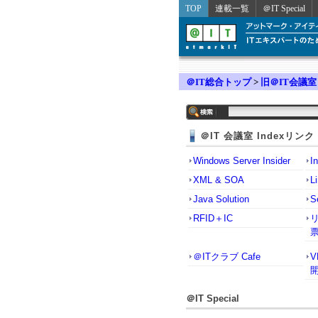
TOP
連載一覧
＠IT Special
＠IT総合トップ
>
旧＠IT会議室
＠IT 会議室 Indexリンク
Windows Server Insider
I
XML & SOA
L
Java Solution
S
RFID＋IC
＠ITクラブ Cafe
＠IT Special