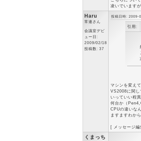
凌いでいます
Haru
投稿日時: 2009-03
常連さん
引用:
会議室デビ
ュー日:
2009/02/18
投稿数: 37
マシンを変えて試し
VS2008に
いっていい程
何台か（Pen4
CPUの違いな
ますますわか
[ メッセージ編集済
くまっち