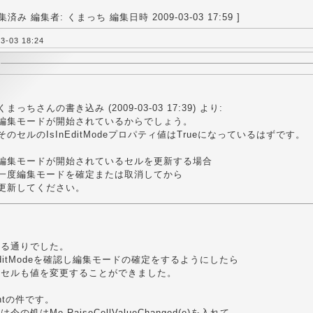
済み 編集者: くまっち 編集日時 2009-03-03 17:59 ]
-03 18:24
くまっちさんの書き込み (2009-03-03 17:39) より:
編集モードが開始されているからでしょう。
そのセルのIsInEditModeプロパティ値はTrueになっているはずです。
編集モードが開始されているセルを更新する場合
一度編集モードを確定または取消してから
更新してください。
ゃる通りでした。
EditModeを確認し編集モードの確定をするようにしたら
るセルも値を変更することができました。
ntの件です。
の処はMe.RaiseCellValueChanged(e)を入れて