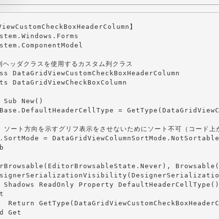
iewCustomCheckBoxHeaderColumn】

stem.Windows.Forms

stem.ComponentModel

列ヘッダクラスを使用するカスタム列クラス

ss DataGridViewCustomCheckBoxHeaderColumn

ts DataGridViewCheckBoxColumn

 Sub New()

Base.DefaultHeaderCellType = GetType(DataGridViewC
 '' ソート方向を示すグリフ表示をさせないためにソート不可（コード上
.SortMode = DataGridViewColumnSortMode.NotSortable


rBrowsable(EditorBrowsableState.Never), Browsable(
signerSerializationVisibility(DesignerSerializatio
 Shadows ReadOnly Property DefaultHeaderCellType()


  Return GetType(DataGridViewCustomCheckBoxHeaderC
d Get
