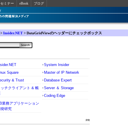
セミナー
eBook
ブログ
>
Insider.NET
> DataGridViewのヘッダーにチェックボックス
nsider.NET
System Insider
inux Square
Master of IP Network
ecurity & Trust
Database Expert
リッチクライアント & 帳
Server ＆ Storage
票
Coding Edge
VB業務アプリケーション
開発研究
PR