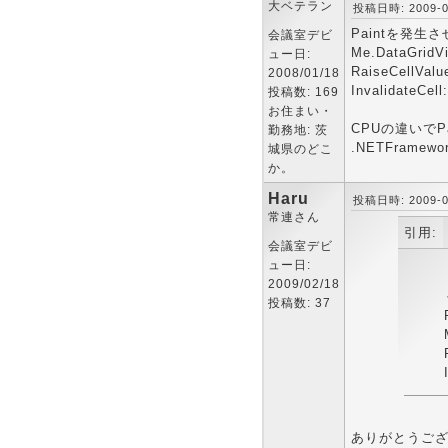
大ベテラン
投稿日時: 2009-03
Paintを発生さ
会議室デビ
Me.DataGri
ュー日:
RaiseCell
2008/01/18
InvalidateC
投稿数: 169
お住まい・
CPUの違いで
勤務地: 茨
.NETFram
城県のどこ
か。
Haru
投稿日時: 2009-03
常連さん
引用:
会議室デビ
ュー日:
2009/02/18
投稿数: 37
ありがとうご