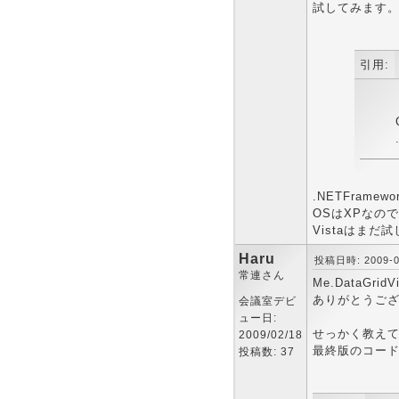
試してみます
引用:
.NETFrame
OSはXPなので
Vistaはまだ
Haru
投稿日時: 2009-03
常連さん
Me.DataGr
ありがとうご
会議室デビ
ュー日:
せっかく教え
2009/02/18
最終版のコー
投稿数: 37