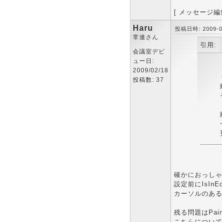
[ メッセージ編集
Haru
投稿日時: 2009-03
常連さん
引用:
会議室デビ
ュー日:
2009/02/18
投稿数: 37
確かにおっし
設定前にIsIn
カーソルのあ
残る問題はPai
こちらについては今