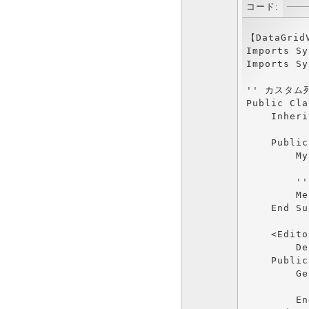
コード:
【DataGridV
Imports Sy
Imports Sy
'' カスタム
Public Cla
    Inheri
    Public
        My
       
        Me
    End Sub
    <Edito
        De
    Public
        Get
          
        En