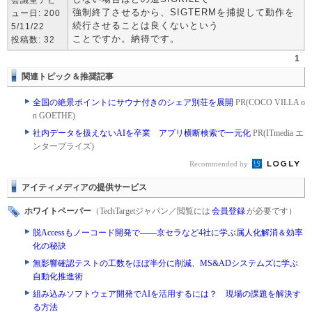
会議室デビ
強制終了させるから、SIGTERMを捕捉して動作を
ュー日: 200
続行させることは良くないという
5/11/22
ことですか。納得です。
投稿数: 32
1
関連トピック＆推奨記事
全国の絶景ポイントにサウナ付きのシェア別荘を展開
PR(COCO VILLA o
n GOETHE)
社内データを扱えないAIを卒業 アプリ横断検索で一元化
PR(ITmedia エ
ンタープライズ)
Recommended by
アイティメディアの提供サービス
ホワイトペーパー
（TechTargetジャパン／閲覧には
会員登録
が必要です）
脱Accessもノーコード開発で――京セラなど4社に学ぶ属人化解消＆効率
化の秘訣
無影響確認テストの工数をほぼ半分に削減、MS&ADシステムズに学ぶ
自動化推進術
組み込みソフトウェア開発でAIを活用するには？ 現場の課題を解決す
る方法