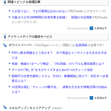
関連トピック＆推奨記事
人が足りない、でもIT運用は止められない
PR(ITmedia エグゼクティブ)
大阪ガスが月2000時間の共有作業を削減！ 現場のAI活用術
PR(ITmedia
エンタープライズ)
Recommended by
アイティメディアの提供サービス
ホワイトペーパー
（TechTargetジャパン／閲覧には
会員登録
が必要です）
PDFに眠る情報をどう生かす？ AIで有益なインサイトを引き出す方法
とは
有線・無線4パターンで検証：「10G回線」のリアルな通信速度とは？
データの“消し方”をモダナイズするための5つのチェック項目
国税庁の次世代基幹システム「KSK2」稼働開始に向けて、対応すべき変
更点とは？
AI活用を阻む「ナレッジの断片化」、成果を引き出す情報活用の仕組み
とは？
Recommended by
スキルアップ／キャリアアップ
（JOB@IT）