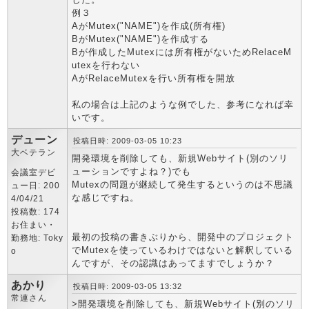
例３
AがMutex("NAME")を作成(所有権)
BがMutex("NAME")を作成する
Bが作成したMutexには所有権がないためRelaceM
utexを行わない
AがRelaceMutexを行い所有権を開放
私の場合は上記のような例でした、参考になれば幸
いです。
デューン
投稿日時: 2009-03-05 10:23
大ベテラン
開発環境を削除しても、新規Webサイト(別のソリ
ューションですよね？)でも
会議室デビ
Mutexの問題が継続して発生するというのは不思議
ュー日: 200
な感じですね。
4/04/21
投稿数: 174
お住まい・
最初の投稿の書きぶりから、開発中のプロジェクト
勤務地: Toky
でMutexを使っているわけではないと解釈している
o
んですが、その認識はあってますでしょうか？
あかり
投稿日時: 2009-03-05 13:32
常連さん
>開発環境を削除しても、新規Webサイト(別のソリ