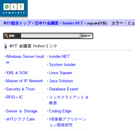
＠IT総合トップ
>
旧＠IT会議室
>
Insider.NET
> asp.net(VB) エラー：ミュ
ーテックスの解放について
＠IT 会議室 Indexリンク
Windows Server Insid
Insider.NET
er
System Insider
XML & SOA
Linux Square
Master of IP Network
Java Solution
Security & Trust
Database Expert
RFID＋IC
リッチクライアント &
帳票
Server ＆ Storage
Coding Edge
＠ITクラブ Cafe
VB業務アプリケーシ
ョン開発研究