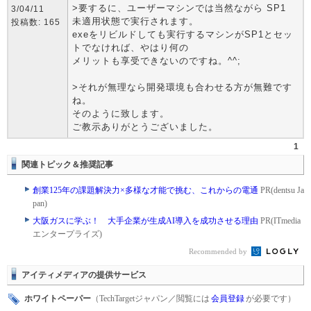
>要するに、ユーザーマシンでは当然ながら SP1
3/04/11
未適用状態で実行されます。
投稿数: 165
exeをリビルドしても実行するマシンがSP1とセッ
トでなければ、やはり何の
メリットも享受できないのですね。^^;
>それが無理なら開発環境も合わせる方が無難です
ね。
そのように致します。
ご教示ありがとうございました。
1
関連トピック＆推奨記事
創業125年の課題解決力×多様な才能で挑む、これからの電通
PR(dentsu Ja
pan)
大阪ガスに学ぶ！ 大手企業が生成AI導入を成功させる理由
PR(ITmedia
エンタープライズ)
Recommended by
アイティメディアの提供サービス
ホワイトペーパー
（TechTargetジャパン／閲覧には
会員登録
が必要です）