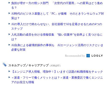
負担が増す一方の情シス部門 「次世代のIT運用」への変革はどう進め
る？
AI時代のビジネス基盤として「PC」が復権 そのときランサムウェア対
策は？
AIの導入だけで終わらせない、全社規模でAIを定着させるための4つの
ステップ
入札活動の成否を分ける情報収集 “狙い目案件”を効率よく見つけるに
は？
AI自身による破壊的操作の事例も AIエージェント活用のリスクといま
必要な対策
Recommended by
スキルアップ／キャリアアップ
（JOB@IT）
【エンジニア求人情報、増加中！】いますぐ話題の転職情報をチェック
＜派遣・フリーで働くメリットとは？＞派遣・業務委託で働くエンジニ
アのお役立ち情報