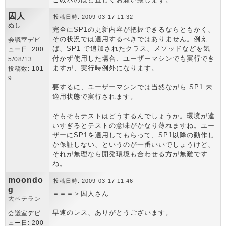
囚人
投稿日時: 2009-03-17 11:32
ぬし
完全にSP1の更新内容が把握できるならともかく、
その状況では適用するべきではありません。例え
会議室デビ
ば、SP1 で追加されたクラス、メソッドなどを気
ュー日: 200
付かず使用した場合、ユーザーマシンでも実行でき
5/08/13
ますが、実行時例外になります。
投稿数: 101
9
要するに、ユーザーマシンでは当然ながら SP1 未
適用状態で実行されます。
そもそもテストはどうするんでしょうか。環境が違
いすぎるとテストの意味がかなり薄れますね。ユー
ザーにSP1を適用してもらって、SP1以降の動作し
か保証しない、というのが一番いいでしょうけど、
それが無理なら開発環境も合わせる方が無難です
ね。
moondo
投稿日時: 2009-03-17 11:46
g
＝＝＝＞囚人さん
大ベテラン
早速のレス、ありがとうございます。
会議室デビ
ュー日: 200