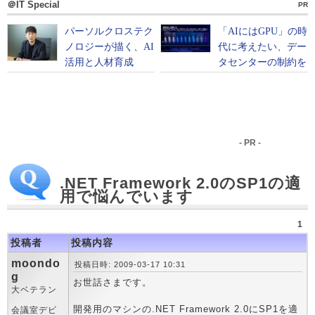
＠IT Special
PR
- PR -
.NET Framework 2.0のSP1の適
用で悩んでいます
1
投稿者
投稿内容
moondo
投稿日時: 2009-03-17 10:31
g
お世話さまです。
大ベテラン
開発用のマシンの.NET Framework 2.0にSP1を適
会議室デビ