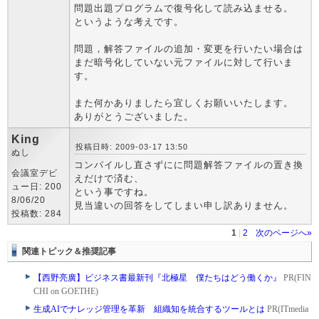
問題出題プログラムで復号化して読み込ませる。
というような考えです。
問題，解答ファイルの追加・変更を行いたい場合は
まだ暗号化していない元ファイルに対して行いま
す。
また何かありましたら宜しくお願いいたします。
ありがとうございました。
King
投稿日時: 2009-03-17 13:50
ぬし
コンパイルし直さずにに問題解答ファイルの置き換
会議室デビ
えだけで済む、
ュー日: 200
という事ですね。
8/06/20
見当違いの回答をしてしまい申し訳ありません。
投稿数: 284
1
|
2
次のページへ»
関連トピック＆推奨記事
【西野亮廣】ビジネス書最新刊『北極星 僕たちはどう働くか』
PR(FIN
CHI on GOETHE)
生成AIでナレッジ管理を革新 組織知を統合するツールとは
PR(ITmedia