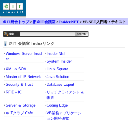
＠IT総合トップ
>
旧＠IT会議室
>
Insider.NET
> VB.NET入門者：テキスト
をユーザーから見られないが、VBからは見られるようにするには？
＠IT 会議室 Indexリンク
Windows Server Insid
Insider.NET
er
System Insider
XML & SOA
Linux Square
Master of IP Network
Java Solution
Security & Trust
Database Expert
RFID＋IC
リッチクライアント &
帳票
Server ＆ Storage
Coding Edge
＠ITクラブ Cafe
VB業務アプリケーシ
ョン開発研究