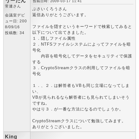
うーたん
投稿日時: 2009-03-17 11:41
常連さん
ぶさいくろうさん
返信ありがとうございます。
会議室デビ
ュー日: 200
ファイルを隠すというキーワードで検索してみると
8/09/16
以下について出てきました。
投稿数: 34
１．隠しファイル属性
２．NTFSファイルシステムによってファイルを暗
号化
内容を暗号化してデータをセキュリティで保護
する
３．CryptoStreamクラスの利用してファイルを暗
号化
１．、２．は解答者もVBも同じ立場になってしま
い、
VBが見られるなら解答者にも見られてしまいそう
ですね。
やはり３．が一番な方法になるのでしょうか。
CryptoStreamクラスについて勉強してみます。
ありがとうございました。
King