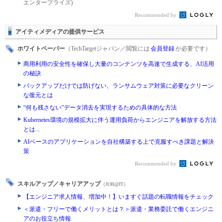
エンタープライズ)
Recommended by
アイティメディアの提供サービス
ホワイトペーパー
（TechTargetジャパン／閲覧には
会員登録
が必要です）
商用利用の安全性を確保し大量のコンテンツを高速で生成する、AI活用
の秘訣
バックアップだけでは防げない、ランサムウェア対策に必要なクリーン
な復元とは
“何も残さない”データ消去を実現するための具体的な方法
Kubernetes環境の規模拡大に伴う運用負荷からエンジニアを解放する方法
とは...
AIベースのアプリケーションを自社構築する上で克服すべき課題と解決
策
Recommended by
スキルアップ／キャリアアップ
（JOB@IT）
【エンジニア求人情報、増加中！】いますぐ話題の転職情報をチェック
＜派遣・フリーで働くメリットとは？＞派遣・業務委託で働くエンジニ
アのお役立ち情報