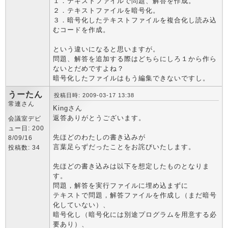
１．テキストファイルで問題、解答を作成。
２．テキストファイルを暗号化。
３．暗号化したテキストファイルを複合化し読み込
むコードを作成。
という違いになると思いますが。
問題、解答を追加する際はどちらにしろ１から作ら
ないとだめですよね？
暗号化したファイルはもう編集できないですし。
うーたん
投稿日時: 2009-03-17 13:38
常連さん
Kingさん
返答ありがとうございます。
会議室デビ
ュー日: 200
先ほどのわたしの書き込みが
8/09/16
言葉足らずだったことをお詫びいたします。
投稿数: 34
先ほどの書き込みは以下を想定したものとなりま
す。
問題，解答を実行ファイルに埋め込まずに
テキストで問題，解答ファイルを作成し（まだ暗号
化していない）、
暗号化し（暗号化には別途プログラムを用意する必
要あり）、