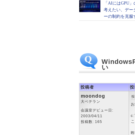
Windo
い
投稿者
投
moondog
投
大ベテラン
お
会議室デビュー日:
c
2003/04/11
こ
投稿数: 165
昨