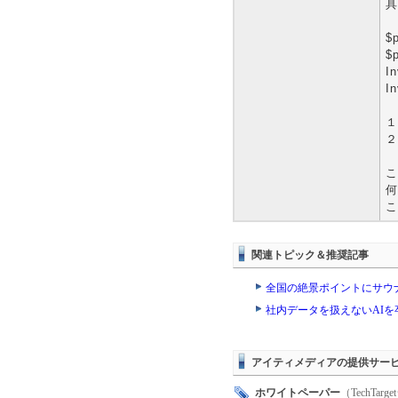
具
$p
$p
In
In
１
２
こ
何
こ
関連トピック＆推奨記事
全国の絶景ポイントにサウ
社内データを扱えないAI
アイティメディアの提供サー
ホワイトペーパー
（TechTa