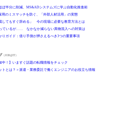
ほぼ半分に削減、MS&ADシステムズに学ぶ自動化推進術
し採用のミスマッチを防ぐ、「外部人材活用」の実態
成してもすぐ辞める」 今の現場に必要な教育方法とは
やっているが…… なかなか減らない異物混入への対策は
かりガイド：借り手側が押さえるべき3つの重要事項
プ
（JOB@IT）
加中！】いますぐ話題の転職情報をチェック
ットとは？＞派遣・業務委託で働くエンジニアのお役立ち情報