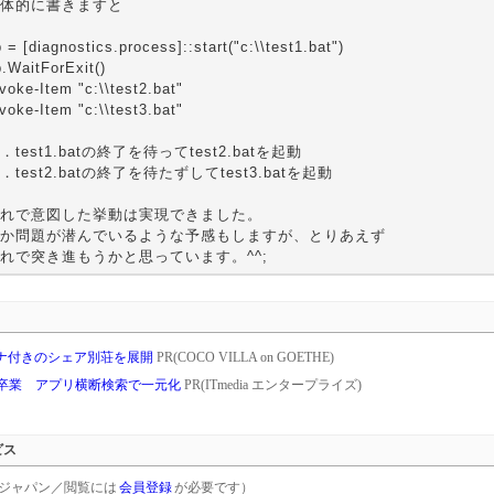
体的に書きますと
 = [diagnostics.process]::start("c:\\test1.bat")
.WaitForExit()
voke-Item "c:\\test2.bat"
voke-Item "c:\\test3.bat"
．test1.batの終了を待ってtest2.batを起動
．test2.batの終了を待たずしてtest3.batを起動
れで意図した挙動は実現できました。
か問題が潜んでいるような予感もしますが、とりあえず
れで突き進もうかと思っています。^^;
ナ付きのシェア別荘を展開
PR(COCO VILLA on GOETHE)
を卒業 アプリ横断検索で一元化
PR(ITmedia エンタープライズ)
ビス
rgetジャパン／閲覧には
会員登録
が必要です）