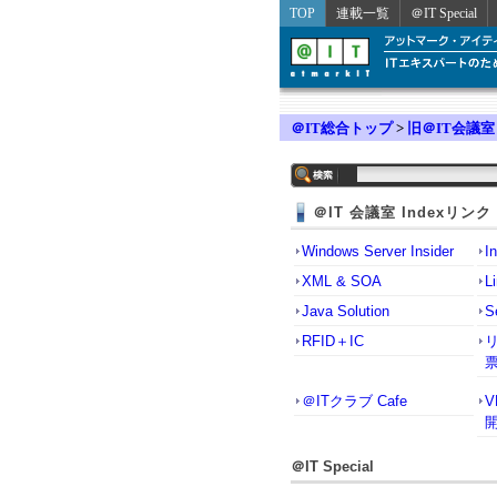
TOP
連載一覧
＠IT Special
＠IT総合トップ
>
旧＠IT会議室
＠IT 会議室 Indexリンク
Windows Server Insider
I
XML & SOA
L
Java Solution
S
RFID＋IC
＠ITクラブ Cafe
＠IT Special