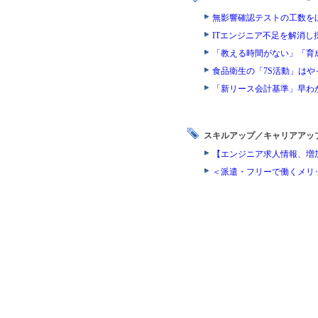
無影響確認テストの工数を
ITエンジニア不足を解消
「教える時間がない」「育
食品衛生の「7S活動」は
「新リース会計基準」早わ
スキルアップ／キャリアアッ
【エンジニア求人情報、増
＜派遣・フリーで働くメリ