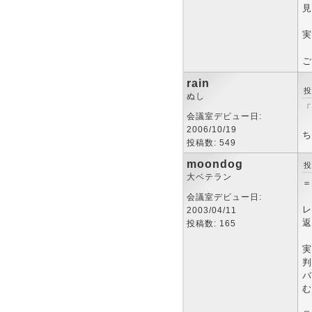
見
実
ご
rain
投
ぬし
「
会議室デビュー日:
2006/10/19
ち
投稿数: 549
moondog
投
大ベテラン
＝
会議室デビュー日:
レ
2003/04/11
返
投稿数: 165
実
判
バ
む