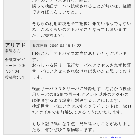
バへのアクセスを行った際に、
誤って検証サーバへ接続されることが無い様、確認
できればよろしいかと。。
そちらの利用環境を全て把握出来ている訳ではない
為、これくらいのアドバイスとなってしまいます
が、ご参考まで。
アリアド
投稿日時: 2009-03-19 14:22
常連さん
BR6さん、アドバイス本当にありがとうございま
す。
会議室デビ
おっしゃる通り、現行サーバへアクセスされず検証
ュー日: 200
サーバにアクセスされなければ良いかと思っており
7/07/04
ます。
投稿数: 34
検証サーバＤＮＳサーバに登録せず、なおかつ検証
用サーバのIIS側で同一セグメント以外のアクセス
は拒否するよう設定し対処することにします。
検証用サーバにアクセスするクライアントは、host
sファイルで名前解決できるようにいたします。
もし上記で気になる点、見当違いなことがありまし
たら、ぜひぜひご指摘願います。