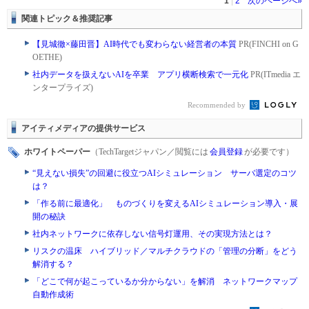
1
|
2
次のページへ»
関連トピック＆推奨記事
【見城徹×藤田晋】AI時代でも変わらない経営者の本質
PR(FINCHI on G
OETHE)
社内データを扱えないAIを卒業 アプリ横断検索で一元化
PR(ITmedia エ
ンタープライズ)
Recommended by
アイティメディアの提供サービス
ホワイトペーパー
（TechTargetジャパン／閲覧には
会員登録
が必要です）
“見えない損失”の回避に役立つAIシミュレーション サーバ選定のコツ
は？
「作る前に最適化」 ものづくりを変えるAIシミュレーション導入・展
開の秘訣
社内ネットワークに依存しない信号灯運用、その実現方法とは？
リスクの温床 ハイブリッド／マルチクラウドの「管理の分断」をどう
解消する？
「どこで何が起こっているか分からない」を解消 ネットワークマップ
自動作成術