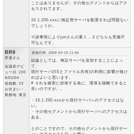
ことはありませんが、その他セグメントからはアク
セスされてます。
10.1.200.xxxに検証用サーバを配置すれば問題ない
でしょうか。
※諸事情によりjunさんの案１，２どちらも実施不
可なんです。
BR6
投稿日時: 2009-03-19 11:56
常連さん
結論としては、検証サーバを追加することによっ
て、
会議室デビ
現行サーバ(IISとファイル共有)の利用に影響が無け
ュー日: 200
ればよいと思います。
9/03/04
# それを確実に担保する為に、環境を隔離できると
投稿数: 33
良いのですが。。
お住まい・
勤務地: 東京
・10.1.200.xxxから現行サーバへのアクセスはな
い。
・その他セグメントから現行サーバへのアクセスは
ある。
とのことですので、その他セグメントから現行サー