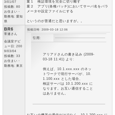
案１ 検証環境を完全に切り離す
3/01/07
案２ アプリ(各種バッチ)においてサーバ名をパラ
投稿数: 80
メータや設定ファイルにする
お住まい・
勤務地: 愛知
というのが普通だと思いますが。。
県
BR6
投稿日時: 2009-03-18 12:06
常連さん
引用:
会議室デビ
ュー日: 200
9/03/04
アリアドさんの書き込み (2009-
投稿数: 33
03-18 11:41) より:
お住まい・
勤務地: 東京
例えば、10.1.xxx.xxx のネッ
トワークで現行サーバが、10.
1.100.xxx とした場合、
検証サーバは 10.1.200.xxx に
なります。お互い通信すること
はありません。
お互いの機器の通信だけでなく、10.1.200.xxx に