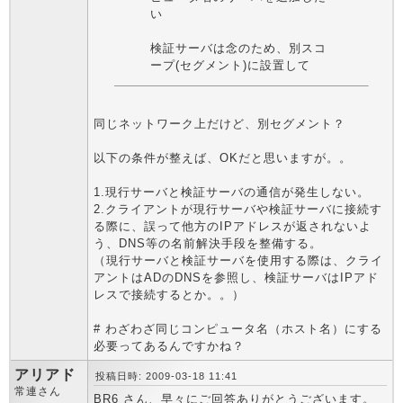
い
検証サーバは念のため、別スコ
ープ(セグメント)に設置して
同じネットワーク上だけど、別セグメント？
以下の条件が整えば、OKだと思いますが。。
1.現行サーバと検証サーバの通信が発生しない。
2.クライアントが現行サーバや検証サーバに接続す
る際に、誤って他方のIPアドレスが返されないよ
う、DNS等の名前解決手段を整備する。
（現行サーバと検証サーバを使用する際は、クライ
アントはADのDNSを参照し、検証サーバはIPアド
レスで接続するとか。。）
# わざわざ同じコンピュータ名（ホスト名）にする
必要ってあるんですかね？
アリアド
投稿日時: 2009-03-18 11:41
常連さん
BR6 さん、早々にご回答ありがとうございます。