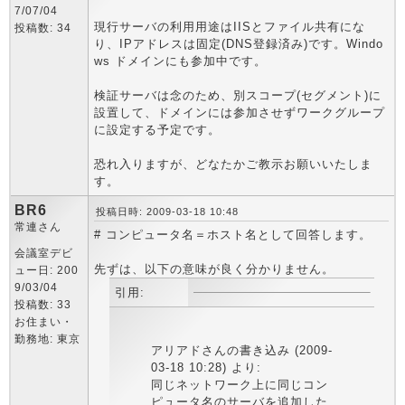
7/07/04
現行サーバの利用用途はIISとファイル共有にな
投稿数: 34
り、IPアドレスは固定(DNS登録済み)です。Windo
ws ドメインにも参加中です。
検証サーバは念のため、別スコープ(セグメント)に
設置して、ドメインには参加させずワークグループ
に設定する予定です。
恐れ入りますが、どなたかご教示お願いいたしま
す。
BR6
投稿日時: 2009-03-18 10:48
常連さん
# コンピュータ名＝ホスト名として回答します。
会議室デビ
先ずは、以下の意味が良く分かりません。
ュー日: 200
9/03/04
引用:
投稿数: 33
お住まい・
勤務地: 東京
アリアドさんの書き込み (2009-
03-18 10:28) より:
同じネットワーク上に同じコン
ピュータ名のサーバを追加した