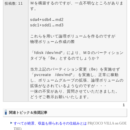
Ｍを構築するのですが、一点不明なところがありま
投稿数: 11
す。
sda4+sdb4→md2
sdc1+sdd1→md3
これらを用いて論理ボリュームを作るのですが
物理ボリューム作成の際
「fdisk /dev/md*」により、ＭＤのパーティション
タイプを「8e」とするのでしょうか？
当方上記のパーティション変更（8e）を実施せず
「pvcreate /dev/md*」 を実施し、正常に稼動
し、ボリュームグループの拡張、論理ボリュームの
拡張がなされているようなのですが・・・
一抹の不安があり、質問させていただきました。
どうぞご教示お願いいたします。
1
関連トピック＆推奨記事
すべてが絶景、収益も得られるその仕組みとは
PR(COCO VILLA on GOE
THE)