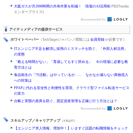
大阪ガスが月2000時間の共有作業を削減！ 現場のAI活用術
PR(ITmedia
エンタープライズ)
Recommended by
アイティメディアの提供サービス
ホワイトペーパー
（TechTargetジャパン／閲覧には
会員登録
が必要です）
ITエンジニア不足を解消し採用のミスマッチを防ぐ、「外部人材活用」
の実態
「教える時間がない」「育成してもすぐ辞める」 今の現場に必要な教
育方法とは
食品衛生の「7S活動」はやっているが…… なかなか減らない異物混入
への対策は
PPAPに代わる安全性と利便性を実現、クラウド型ファイル転送サービス
の実力
台帳と実態の差異を防ぐ、固定資産管理を正確に行う方法とは？
Recommended by
スキルアップ／キャリアアップ
（JOB@IT）
【エンジニア求人情報、増加中！】いますぐ話題の転職情報をチェック