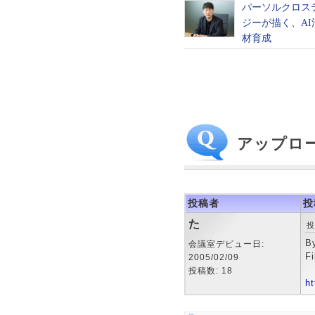
アップロ
投稿者
投
た
投
B
会議室デビュー日:
F
2005/02/09
投稿数: 18
ht