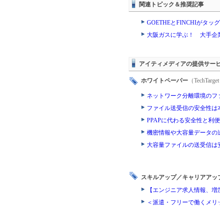
関連トピック＆推奨記事
GOETHEとFINCHIが
大阪ガスに学ぶ！ 大手企
アイティメディアの提供サー
ホワイトペーパー
（TechTa
ネットワーク分離環境のフ
ファイル送受信の安全性は
PPAPに代わる安全性と
機密情報や大容量データの
大容量ファイルの送受信は
スキルアップ／キャリアアッ
【エンジニア求人情報、増
＜派遣・フリーで働くメリ