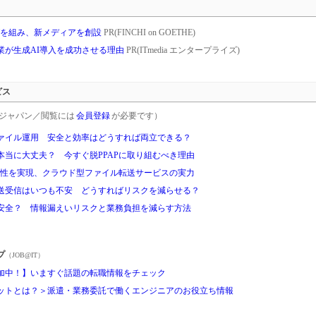
タッグを組み、新メディアを創設
PR(FINCHI on GOETHE)
業が生成AI導入を成功させる理由
PR(ITmedia エンタープライズ)
ビス
rgetジャパン／閲覧には
会員登録
が必要です）
ァイル運用 安全と効率はどうすれば両立できる？
本当に大丈夫？ 今すぐ脱PPAPに取り組むべき理由
利便性を実現、クラウド型ファイル転送サービスの実力
送受信はいつも不安 どうすればリスクを減らせる？
安全？ 情報漏えいリスクと業務負担を減らす方法
プ
（JOB@IT）
加中！】いますぐ話題の転職情報をチェック
ットとは？＞派遣・業務委託で働くエンジニアのお役立ち情報