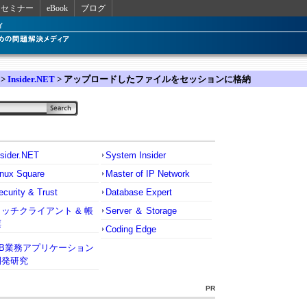
セミナー
eBook
ブログ
>
Insider.NET
> アップロードしたファイルをセッションに格納
nsider.NET
System Insider
inux Square
Master of IP Network
ecurity & Trust
Database Expert
リッチクライアント & 帳
Server ＆ Storage
票
Coding Edge
VB業務アプリケーション
開発研究
PR