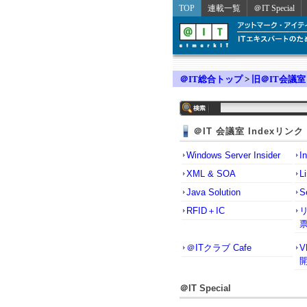
TOP
連載一覧
＠IT Special
＠IT総合トップ
>
旧＠IT会議室
＠IT 会議室 Indexリンク
Windows Server Insider
I
XML & SOA
L
Java Solution
S
RFID＋IC
＠ITクラブ Cafe
＠IT Special