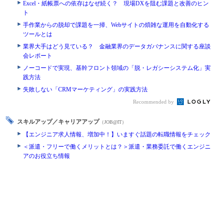
Excel・紙帳票への依存はなぜ続く？ 現場DXを阻む課題と改善のヒン
ト
手作業からの脱却で課題を一掃、Webサイトの煩雑な運用を自動化する
ツールとは
業界大手はどう見ている？ 金融業界のデータガバナンスに関する座談
会レポート
ノーコードで実現、基幹フロント領域の「脱・レガシーシステム化」実
践方法
失敗しない「CRMマーケティング」の実践方法
Recommended by
スキルアップ／キャリアアップ
（JOB@IT）
【エンジニア求人情報、増加中！】いますぐ話題の転職情報をチェック
＜派遣・フリーで働くメリットとは？＞派遣・業務委託で働くエンジニ
アのお役立ち情報