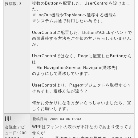
複数のButtonを配置した、UserControlを設けまし
投稿数: 3
た。
※LogOut機能やTopMenuへ遷移する機能を
※システム共通で利用したい為です。
UserControlに配置した、ButtonのClickイベントで
画面遷移する方法をご存知の方いらっしゃいません
か。
UserControlではなく、Pageに配置したButtonから
は
Me.NavigationService.Navigate(遷移先)
のようにして遷移しています。
UserControlより、Pageオブジェクトを取得する？
そもそも、遷移方法が違う？
何かお分かりになる方がいらっしゃいましたら、宜
しくお願いします。
jiji
投稿日時: 2009-04-06 16:43
WPFはフォントの表示が不評なのであまり使ってま
会議室デビ
せんが、
ュー日: 200