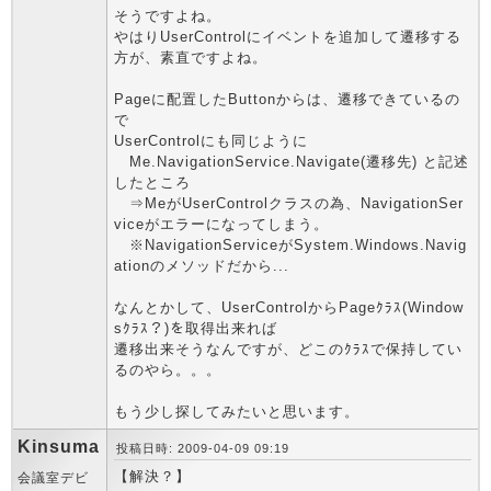
そうですよね。
やはりUserControlにイベントを追加して遷移する
方が、素直ですよね。
Pageに配置したButtonからは、遷移できているの
で
UserControlにも同じように
Me.NavigationService.Navigate(遷移先) と記述
したところ
⇒MeがUserControlクラスの為、NavigationSer
viceがエラーになってしまう。
※NavigationServiceがSystem.Windows.Navig
ationのメソッドだから...
なんとかして、UserControlからPageｸﾗｽ(Window
sｸﾗｽ？)を取得出来れば
遷移出来そうなんですが、どこのｸﾗｽで保持してい
るのやら。。。
もう少し探してみたいと思います。
Kinsuma
投稿日時: 2009-04-09 09:19
【解決？】
会議室デビ