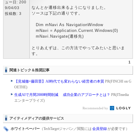
ュー日: 200
なんとか遷移出来るようになりました。
9/04/03
ソースは下記の通りです。
投稿数: 3
Dim mNavi As NavigationWindow
mNavi = Application.Current.Windows(0)
mNavi.Navigate(遷移先)
とりあえずは、この方法でやってみたいと思いま
す。
1
関連トピック＆推奨記事
【見城徹×藤田晋】AI時代でも変わらない経営者の本質
PR(FINCHI on G
OETHE)
生成AIで月間2000時間削減 成功企業のアプローチとは？
PR(ITmedia
エンタープライズ)
Recommended by
アイティメディアの提供サービス
ホワイトペーパー
（TechTargetジャパン／閲覧には
会員登録
が必要です）