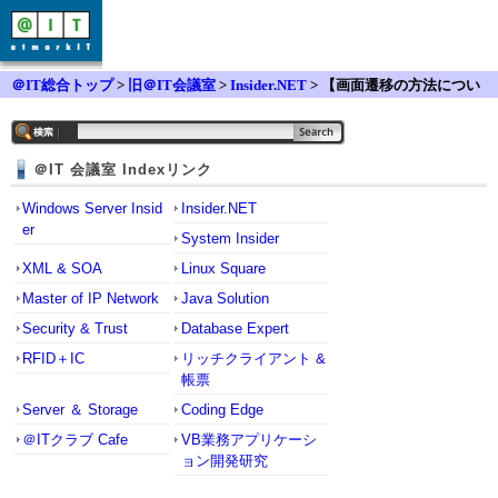
＠IT総合トップ
>
旧＠IT会議室
>
Insider.NET
> 【画面遷移の方法につい
て】WPF WEBアプリケーション
＠IT 会議室 Indexリンク
Windows Server Insid
Insider.NET
er
System Insider
XML & SOA
Linux Square
Master of IP Network
Java Solution
Security & Trust
Database Expert
RFID＋IC
リッチクライアント &
帳票
Server ＆ Storage
Coding Edge
＠ITクラブ Cafe
VB業務アプリケーシ
ョン開発研究