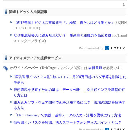
1
関連トピック＆推奨記事
【西野亮廣】ビジネス書最新刊『北極星 僕たちはどう働くか』
PR(FIN
CHI on GOETHE)
なぜ生成AI導入に踏み切れない？ 生産性と組織力を高める鍵
PR(ITmed
ia エンタープライズ)
Recommended by
アイティメディアの提供サービス
ホワイトペーパー
（TechTargetジャパン／閲覧には
会員登録
が必要です）
“広告運用インハウス化”成功のコツ、月200万円超のムダ予算を削減した
事例も
仮想環境を見直すための鍵は「データ分離」、次世代インフラ基盤の在
り方とは
組み込みソフトウェア開発でAIを活用するには？ 現場の課題を解決す
る方法
「ERP × kintone」で実践 基幹データの入力・活用を柔軟に行う方法
情報漏えいリスクを軽減、法人スマートフォン導入のポイントとは？
Recommended by