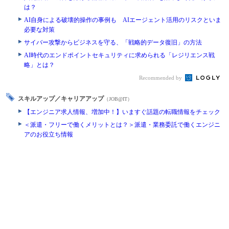
は？
AI自身による破壊的操作の事例も AIエージェント活用のリスクといま
必要な対策
サイバー攻撃からビジネスを守る、「戦略的データ復旧」の方法
AI時代のエンドポイントセキュリティに求められる「レジリエンス戦
略」とは？
Recommended by
スキルアップ／キャリアアップ
（JOB@IT）
【エンジニア求人情報、増加中！】いますぐ話題の転職情報をチェック
＜派遣・フリーで働くメリットとは？＞派遣・業務委託で働くエンジニ
アのお役立ち情報