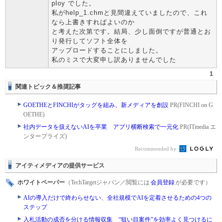
ploy でした。
私がhelp_1.chmと見間違えていましたので、これ
なら上書きすればよいのか
と考えた次第です。結局、少し面倒ですが普通とお
り発行してソフト全体を
アップロードすることにしました。
私のミスで大変申し訳ありませんでした
1
関連トピック＆推奨記事
GOETHEとFINCHIがタッグを組み、新メディアを創設
PR(FINCHI on G
OETHE)
社内データを扱えないAIを卒業 アプリ横断検索で一元化
PR(ITmedia エ
ンタープライズ)
Recommended by
アイティメディアの提供サービス
ホワイトペーパー
（TechTargetジャパン／閲覧には
会員登録
が必要です）
AIの導入だけで終わらせない、全社規模でAIを定着させるための4つの
ステップ
入札活動の成否を分ける情報収集 “狙い目案件”を効率よく見つけるに