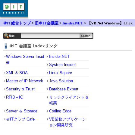
＠IT総合トップ
>
旧＠IT会議室
>
Insider.NET
> 【VB.Net Windows】Click
Onceでの配布のヘルプファイルを更新したい。
＠IT 会議室 Indexリンク
Windows Server Insid
Insider.NET
er
System Insider
XML & SOA
Linux Square
Master of IP Network
Java Solution
Security & Trust
Database Expert
RFID＋IC
リッチクライアント &
帳票
Server ＆ Storage
Coding Edge
＠ITクラブ Cafe
VB業務アプリケーシ
ョン開発研究