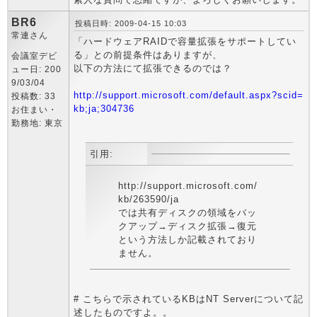
BR6
投稿日時: 2009-04-15 10:03
常連さん
「ハードウェアRAIDで容量拡張をサポートしてい
る」との前提条件はありますが、
会議室デビ
以下の方法にて拡張できるのでは？
ュー日: 200
9/03/04
http://support.microsoft.com/default.aspx?scid=
投稿数: 33
kb;ja;304736
お住まい・
勤務地: 東京
引用:
http://support.microsoft.com/
kb/263590/ja
では共有ディスクの領域をバッ
クアップ→ディスク拡張→復元
という方法しか記載されており
ません。
# こちらで示されているKBはNT Serverについて記
述したものですよ。。