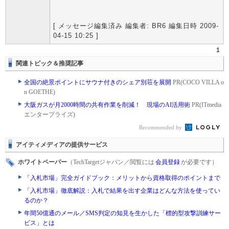
[ メッセージ編集済み 編集者: BR6 編集日時 2009-
04-15 10:25 ]
1
関連トピック＆推奨記事
全国の絶景ポイントにサウナ付きのシェア別荘を展開
PR(COCO VILLA o
n GOETHE)
大阪ガスが月2000時間の共有作業を削減！ 現場のAI活用術
PR(ITmedia
エンタープライズ)
Recommended by
アイティメディアの提供サービス
ホワイトペーパー
（TechTargetジャパン／閲覧には
会員登録
が必要です）
「入札市場」完全ガイドブック：メリットから資格取得のポイントまで
「入札市場」徹底解説：入札で結果を出す企業はどんな方法を使ってい
るのか？
年間50億通のメール／SMS判定の知見を生かした「標的型攻撃訓練サー
ビス」とは