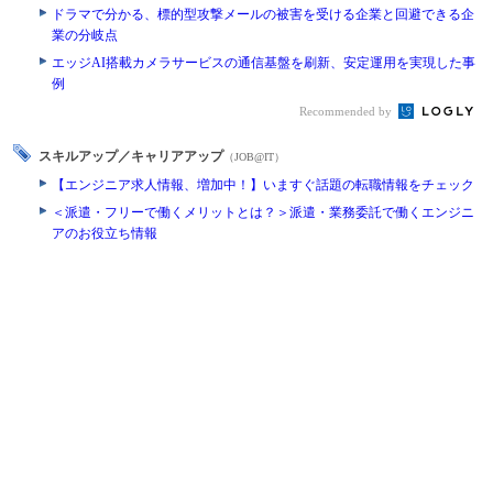
ドラマで分かる、標的型攻撃メールの被害を受ける企業と回避できる企
業の分岐点
エッジAI搭載カメラサービスの通信基盤を刷新、安定運用を実現した事
例
Recommended by
スキルアップ／キャリアアップ
（JOB@IT）
【エンジニア求人情報、増加中！】いますぐ話題の転職情報をチェック
＜派遣・フリーで働くメリットとは？＞派遣・業務委託で働くエンジニ
アのお役立ち情報