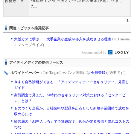
強制終了させたあとから現在の事象が起こりまし
投稿数: 15
た。
1
関連トピック＆推奨記事
大阪ガスに学ぶ！ 大手企業が生成AI導入を成功させる理由
PR(ITmedia
エンタープライズ)
Recommended by
アイティメディアの提供サービス
ホワイトペーパー
（TechTargetジャパン／閲覧には
会員登録
が必要です）
今すぐ自己診断ができる 「アイデンティティーセキュリティ」見直し
ガイド
実態調査で見えた、AI時代のセキュリティ対策における「センターピ
ン」とは？
ものづくり企業が、自社技術や製品を起点とした新規事業開発で成功を
収めるには
経営層の「AI導入しろ」で予算破綻？ 95％が陥る失敗と隠れコストの
わな