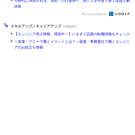
AI時代に求められる「攻め」のIT運用へ 情シスを今取り巻く課題と解
決策
Recommended by
スキルアップ／キャリアアップ
（JOB@IT）
【エンジニア求人情報、増加中！】いますぐ話題の転職情報をチェック
＜派遣・フリーで働くメリットとは？＞派遣・業務委託で働くエンジニ
アのお役立ち情報