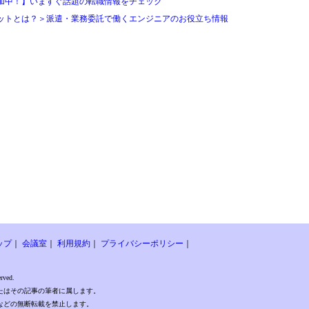
加中！】いますぐ話題の転職情報をチェック
ットとは？＞派遣・業務委託で働くエンジニアのお役立ち情報
ップ
｜
会議室
｜
利用規約
｜
プライバシーポリシー
｜
rved.
たはその記事の筆者に属します。
などの無断転載を禁止します。