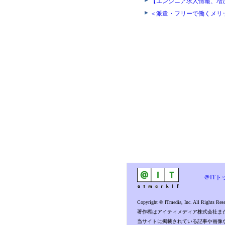
【エンジニア求人情報、増
＜派遣・フリーで働くメリ
＠ITト
Copyright © ITmedia, Inc. All Rights Rese
著作権はアイティメディア株式会社ま
当サイトに掲載されている記事や画像