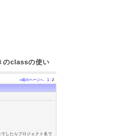
のclassの使い
«前のページへ
1
|
2
場合でしたらプロジェクト名で