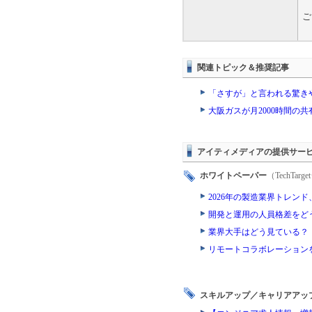
ご
関連トピック＆推奨記事
「さすが」と言われる驚き
大阪ガスが月2000時間の
アイティメディアの提供サー
ホワイトペーパー
（TechTa
2026年の製造業界トレン
開発と運用の人員格差をどう
業界大手はどう見ている？
リモートコラボレーション
スキルアップ／キャリアアッ