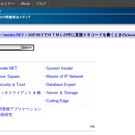
セミナー
eBook
ブログ
>
Insider.NET
> ASP.NETでＨＴＭＬの中に直接ＶＢコードを書くときのclas
nsider.NET
System Insider
inux Square
Master of IP Network
ecurity & Trust
Database Expert
リッチクライアント & 帳
Server ＆ Storage
票
Coding Edge
VB業務アプリケーション
開発研究
PR