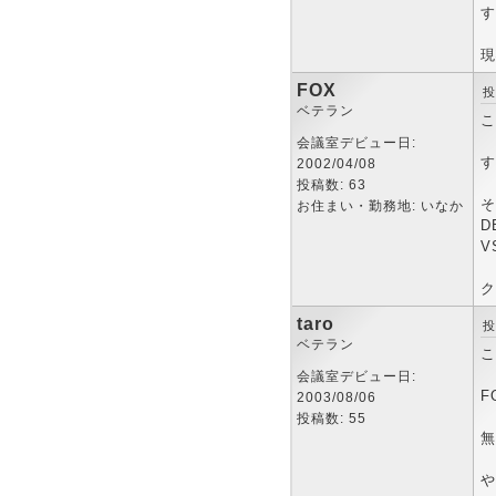
す
現
FOX
投
ベテラン
こ
会議室デビュー日:
す
2002/04/08
投稿数: 63
そ
お住まい・勤務地: いなか
D
V
ク
taro
投
ベテラン
こ
会議室デビュー日:
F
2003/08/06
投稿数: 55
無
や