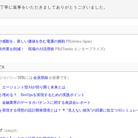
丁寧に返事をいただきましてありがとうございました。
や感動を。新しい価値を生む電通の挑戦
PR(dentsu Japan)
共有作業を削減！ 現場のAI活用術
PR(ITmedia エンタープライズ)
ビス
rgetジャパン／閲覧には
会員登録
が必要です）
ド、エージェント型AIが切り開く未来とは
埋める？ DevOpsを実現するための実践ポイント
 金融業界のデータガバナンスに関する座談会レポート
を実現する理想の設計開発環境とは？
“見えない損失”の回避に役立つAIシミュ
プ
（JOB@IT）