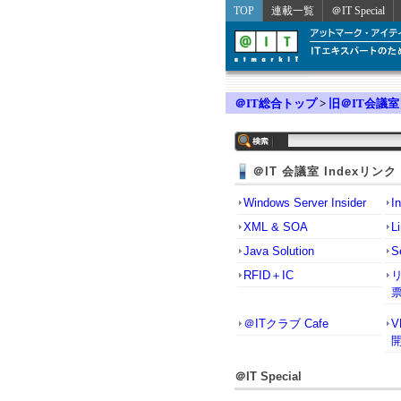
TOP
連載一覧
＠IT Special
＠IT総合トップ
>
旧＠IT会議室
＠IT 会議室 Indexリンク
Windows Server Insider
I
XML & SOA
L
Java Solution
S
RFID＋IC
＠ITクラブ Cafe
＠IT Special