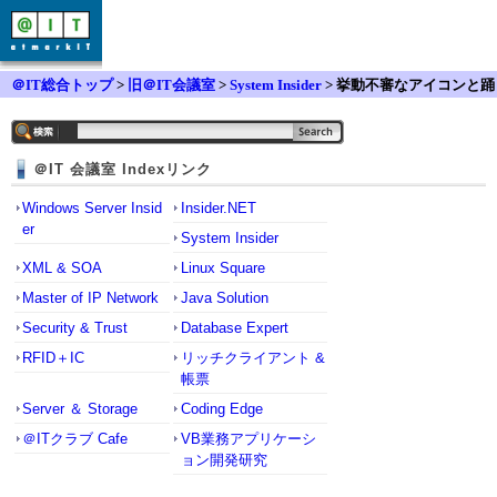
＠IT総合トップ
>
旧＠IT会議室
>
System Insider
> 挙動不審なアイコンと踊
るカーソル
＠IT 会議室 Indexリンク
Windows Server Insid
Insider.NET
er
System Insider
XML & SOA
Linux Square
Master of IP Network
Java Solution
Security & Trust
Database Expert
RFID＋IC
リッチクライアント &
帳票
Server ＆ Storage
Coding Edge
＠ITクラブ Cafe
VB業務アプリケーシ
ョン開発研究