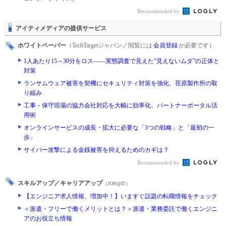
Recommended by
アイティメディアの提供サービス
ホワイトペーパー
（TechTargetジャパン／閲覧には
会員登録
が必要です）
1人あたり15～30分をロス――実態調査で見えた“見えないムダ”の正体と
対策
ランサムウェア被害を契機にセキュリティ対策を強化、荏原製作所の取
り組み
工事・保守現場の協力会社対応を大幅に効率化、パートナーポータル活
用術
オンラインサービスの成長・拡大に必要な「3つの戦略」と「最初の一
歩」
サイバー攻撃による金銭被害を抑えるためのカギは？
Recommended by
スキルアップ／キャリアアップ
（JOB@IT）
【エンジニア求人情報、増加中！】いますぐ話題の転職情報をチェック
＜派遣・フリーで働くメリットとは？＞派遣・業務委託で働くエンジニ
アのお役立ち情報