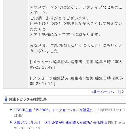
マウスポインタではなくて、アクティブなセルのこ
とでした。
ご指摘、ありがとうございます。
用語をひとつひとつ整理しながらこうして教えてい
ただくと、
とても勉強になって本当に助かります。
みなさま、ご親切にほんとうにほんとうにありがと
うございました。
[ メッセージ編集済み 編集者: 徳美 編集日時 2003-
09-22 13:49 ]
[ メッセージ編集済み 編集者: 徳美 編集日時 2003-
09-22 17:14 ]
«前のページへ
1
|
2
関連トピック＆推奨記事
FINCHI主催「IVS2026」トークセッションが話題に！
PR(FINCHI on GO
ETHE)
大阪ガスに学ぶ！ 大手企業が生成AI導入を成功させる理由
PR(ITmedia
エンタープライズ)