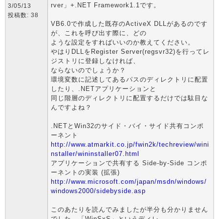
rver」+.NET Framework1.1です。
3/05/13
投稿数: 38
VB6.0で作成した既存のActiveX DLLがあるのです
が、これを呼び出す際に、どの
ような設定をすればいいのか教えてください。
やはりDLLをRegister Server(regsvr32)を行ってレ
ジストリに登録しなければ、
ならないのでしょうか？
環境変数に記述してあるパスのディレクトリに配置
したり、.NETアプリケーションと
同じ階層のディレクトリに配置するだけでは駄目な
んですよね？
.NETとWin32のサイド・バイ・サイド共有コンポ
ーネント
http://www.atmarkit.co.jp/fwin2k/techreview/wini
nstaller/wininstaller07.html
アプリケーションで共有する Side-by-Side コンポ
ーネントの実装 (拡張)
http://www.microsoft.com/japan/msdn/windows/
windows2000/sidebyside.asp
このあたりを読んでみましたが半分も分かりません
でした。「WinSxS」というディレ