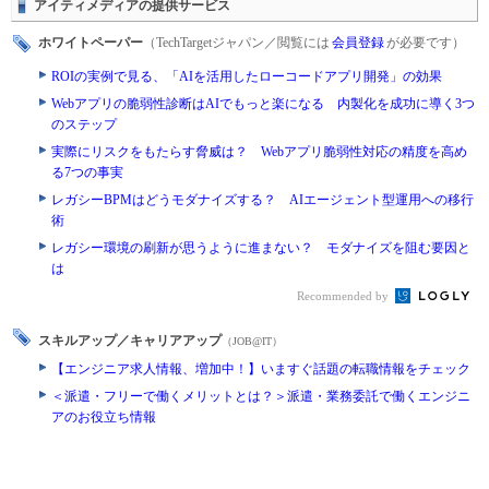
アイティメディアの提供サービス
ホワイトペーパー
（TechTargetジャパン／閲覧には
会員登録
が必要です）
ROIの実例で見る、「AIを活用したローコードアプリ開発」の効果
Webアプリの脆弱性診断はAIでもっと楽になる 内製化を成功に導く3つ
のステップ
実際にリスクをもたらす脅威は？ Webアプリ脆弱性対応の精度を高め
る7つの事実
レガシーBPMはどうモダナイズする？ AIエージェント型運用への移行
術
レガシー環境の刷新が思うように進まない？ モダナイズを阻む要因と
は
Recommended by
スキルアップ／キャリアアップ
（JOB@IT）
【エンジニア求人情報、増加中！】いますぐ話題の転職情報をチェック
＜派遣・フリーで働くメリットとは？＞派遣・業務委託で働くエンジニ
アのお役立ち情報