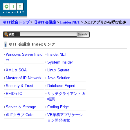
＠IT総合トップ
>
旧＠IT会議室
>
Insider.NET
> .NETアプリから呼び出さ
れるDLLの配置
＠IT 会議室 Indexリンク
Windows Server Insid
Insider.NET
er
System Insider
XML & SOA
Linux Square
Master of IP Network
Java Solution
Security & Trust
Database Expert
RFID＋IC
リッチクライアント &
帳票
Server ＆ Storage
Coding Edge
＠ITクラブ Cafe
VB業務アプリケーシ
ョン開発研究