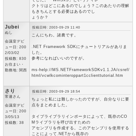
クトリはどこにあるのでしょう？このあたりの理解
もきちんとする必要はあるのでし
ょうか？
Jubei
投稿日時: 2003-09-29 11:40
ぬし
こんにちわ。諸農です。
会議室デビ
.NET Framework SDKにチュートリアルがありま
ュー日: 200
した。
2/03/02
参考になればいいのですが。
投稿数: 830
お住まい・
ms-help://MS.NETFrameworkSDKv1.1.JA/csref/
勤務地: 関西
html/vcwlkcominteroppart1cclienttutorial.htm
さり
投稿日時: 2003-09-29 18:54
常連さん
ちょっと私には難しかったのですが、自分なりに要
点をまとめました。
会議室デビ
ュー日: 200
タイプライブラリインポータによって、既存のCO
3/05/13
Mライブラリを呼び出すための
投稿数: 38
アセンブリを作成する。このアセンブリを使用する
ことによって.NETから既存の