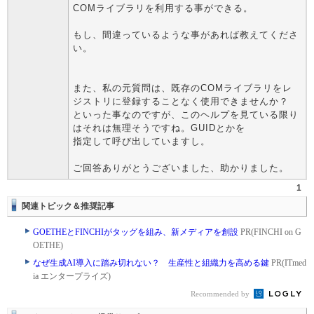
COMライブラリを利用する事ができる。
もし、間違っているような事があれば教えてくださ
い。
また、私の元質問は、既存のCOMライブラリをレ
ジストリに登録することなく使用できませんか？
といった事なのですが、このヘルプを見ている限り
はそれは無理そうですね。GUIDとかを
指定して呼び出していますし。
ご回答ありがとうございました、助かりました。
1
関連トピック＆推奨記事
GOETHEとFINCHIがタッグを組み、新メディアを創設
PR(FINCHI on G
OETHE)
なぜ生成AI導入に踏み切れない？ 生産性と組織力を高める鍵
PR(ITmed
ia エンタープライズ)
Recommended by