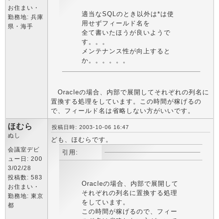
お住まい・
適当なSQLのとき以外は*は使
勤務地: 兵庫
用せずフィールド名を
県・海手
全て書いたほうが良いようで
す。。。
メンテナンス性が向上すると
か。。。。。。
Oracleの場合、内部で展開してそれぞれの列名に
置換する処理をしています。この時間が稼げるの
で、フィールド名は省略しない方がいいです。
ほむら
投稿日時: 2003-10-06 16:47
ぬし
ども、ほむらです。
会議室デビ
引用:
ュー日: 200
3/02/28
投稿数: 583
Oracleの場合、内部で展開して
お住まい・
それぞれの列名に置換する処理
勤務地: 東京
をしています。
都
この時間が稼げるので、フィー