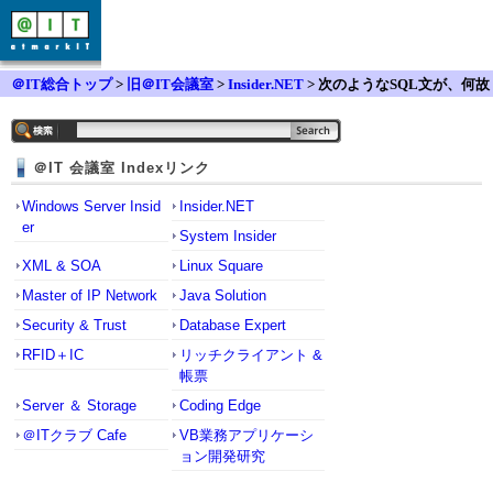
＠IT総合トップ
>
旧＠IT会議室
>
Insider.NET
> 次のようなSQL文が、何故
かエラーになります。
＠IT 会議室 Indexリンク
Windows Server Insid
Insider.NET
er
System Insider
XML & SOA
Linux Square
Master of IP Network
Java Solution
Security & Trust
Database Expert
RFID＋IC
リッチクライアント &
帳票
Server ＆ Storage
Coding Edge
＠ITクラブ Cafe
VB業務アプリケーシ
ョン開発研究