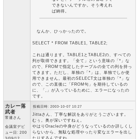
できないんですか。そう考えれ
ば納得。
なんか、ひっかったので。
SELECT * FROM TABLE1, TABLE2;
これは通ります。TABLE1とTABLE2の、すべての
列が取得できます。「全て」という意味の「*」な
ので、FROMで指定したテーブルの全ての列を持っ
てきます。ただし、単独の「*」は、単独でしか使
用できません。最初のSELECT文は単独の「*」な
ので、この直後に「FROM句」を期待しているの
に、「,」が入っているために、エラーになったの
です。
カレー落
投稿日時: 2003-10-07 10:27
武者
Jittaさん、丁寧な解説をありがとうございます。
常連さん
むぅ。奥が深いですねぇ。
やはりOracleの中身がどうなっているのか詳しくし
会議室デビ
らないから、無駄な処理やったり変なエラーを出し
ュー日: 200
たりするんですね。
3/09/12