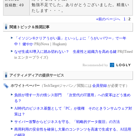
勉強不足でした。ありがとうございました。精進い
投稿数: 49
たします・・・。
«前のページへ
1
|
2
関連トピック＆推奨記事
「イソジン®クリアうがい薬」といっしょに「うがいパワー」で一年
中！ 健やか
PR(iNova｜Hugkum)
なぜ生成AI導入に踏み切れない？ 生産性と組織力を高める鍵
PR(ITmed
ia エンタープライズ)
Recommended by
アイティメディアの提供サービス
ホワイトペーパー
（TechTargetジャパン／閲覧には
会員登録
が必要です）
負担が増す一方の情シス部門 「次世代のIT運用」への変革はどう進め
る？
AI時代のビジネス基盤として「PC」が復権 そのときランサムウェア対
策は？
サイバー攻撃からビジネスを守る、「戦略的データ復旧」の方法
商用利用の安全性を確保し大量のコンテンツを高速で生成する、AI活用
の秘訣